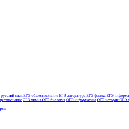
 русский язык
ЕГЭ обществознание
ЕГЭ литература
ЕГЭ физика
ЕГЭ информа
ществознание
ОГЭ химия
ОГЭ биология
ОГЭ информатика
ОГЭ история
ОГЭ 
урсы