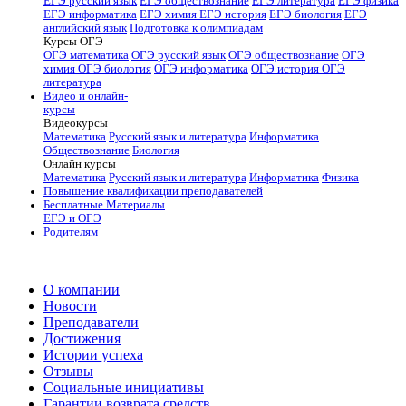
ЕГЭ русский язык
ЕГЭ обществознание
ЕГЭ литература
ЕГЭ физика
ЕГЭ информатика
ЕГЭ химия
ЕГЭ история
ЕГЭ биология
ЕГЭ
английский язык
Подготовка к олимпиадам
Курсы ОГЭ
ОГЭ математика
ОГЭ русский язык
ОГЭ обществознание
ОГЭ
химия
ОГЭ биология
ОГЭ информатика
ОГЭ история
ОГЭ
литература
Видео и онлайн-
курсы
Видеокурсы
Математика
Русский язык и литература
Информатика
Обществознание
Биология
Онлайн курсы
Математика
Русский язык и литература
Информатика
Физика
Повышение квалификации преподавателей
Бесплатные Материалы
ЕГЭ и ОГЭ
Родителям
О компании
Новости
Преподаватели
Достижения
Истории успеха
Отзывы
Социальные инициативы
Гарантии возврата средств