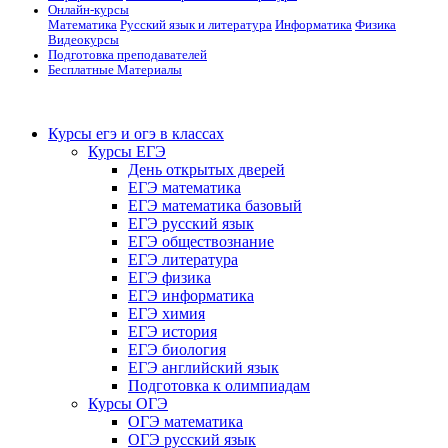
Онлайн-курсы
Математика
Русский язык и литература
Информатика
Физика
Видеокурсы
Подготовка преподавателей
Бесплатные Материалы
Курсы егэ и огэ в классах
Курсы ЕГЭ
День открытых дверей
ЕГЭ математика
ЕГЭ математика базовый
ЕГЭ русский язык
ЕГЭ обществознание
ЕГЭ литература
ЕГЭ физика
ЕГЭ информатика
ЕГЭ химия
ЕГЭ история
ЕГЭ биология
ЕГЭ английский язык
Подготовка к олимпиадам
Курсы ОГЭ
ОГЭ математика
ОГЭ русский язык