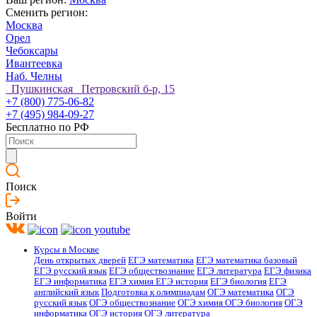
Сменить регион:
Москва
Орел
Чебоксары
Ивантеевка
Наб. Челны
Пушкинская Петровский б-р, 15
+7 (800) 775-06-82
+7 (495) 984-09-27
Бесплатно по РФ
Поиск
Войти
Курсы в Москве
День открытых дверей
ЕГЭ математика
ЕГЭ математика базовый
ЕГЭ русский язык
ЕГЭ обществознание
ЕГЭ литература
ЕГЭ физика
ЕГЭ информатика
ЕГЭ химия
ЕГЭ история
ЕГЭ биология
ЕГЭ
английский язык
Подготовка к олимпиадам
ОГЭ математика
ОГЭ
русский язык
ОГЭ обществознание
ОГЭ химия
ОГЭ биология
ОГЭ
информатика
ОГЭ история
ОГЭ литература