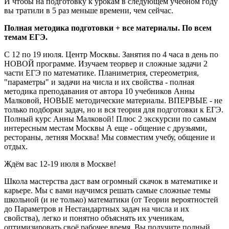
И чтобы на подготовку к урокам в следующем учебном году
вы тратили в 5 раз меньше времени, чем сейчас.
Полная методика подготовки + все материалы. По всем
темам ЕГЭ.
С 12 по 19 июля. Центр Москвы. Занятия по 4 часа в день по
НОВОЙ программе. Изучаем теорвер и сложные задачи 2
части ЕГЭ по математике. Планиметрия, стереометрия,
"параметры" и задачи на числа и их свойства - полная
методика преподавания от автора 10 учебников Анны
Малковой, НОВЫЕ методические материалы. ВПЕРВЫЕ - не
только подборки задач, но и вся теория для подготовки к ЕГЭ.
Полный курс Анны Малковой! Плюс 2 экскурсии по самым
интересным местам Москвы А еще - общение с друзьями,
рестораны, летняя Москва! Мы совместим учебу, общение и
отдых.
Ждём вас 12-19 июля в Москве!
Школа мастерства даст вам огромный скачок в математике и
карьере. Мы с вами научимся решать самые сложные темы
школьной (и не только) математики (от Теории вероятностей
до Параметров и Нестандартных задач на числа и их
свойства), легко и понятно объяснять их ученикам,
оптимизировать своё рабочее время. Вы получите полный