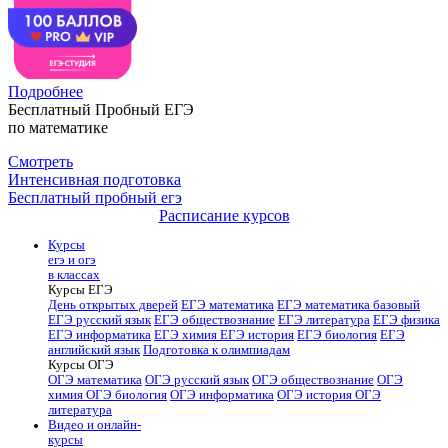
Подробнее
Бесплатный Пробный ЕГЭ
по математике
Смотреть
Интенсивная подготовка
Бесплатный пробный егэ
Расписание курсов
Курсы
егэ и огэ
в классах
Курсы ЕГЭ
День открытых дверей
ЕГЭ математика
ЕГЭ математика базовый
ЕГЭ русский язык
ЕГЭ обществознание
ЕГЭ литература
ЕГЭ физика
ЕГЭ информатика
ЕГЭ химия
ЕГЭ история
ЕГЭ биология
ЕГЭ
английский язык
Подготовка к олимпиадам
Курсы ОГЭ
ОГЭ математика
ОГЭ русский язык
ОГЭ обществознание
ОГЭ
химия
ОГЭ биология
ОГЭ информатика
ОГЭ история
ОГЭ
литература
Видео и онлайн-
курсы