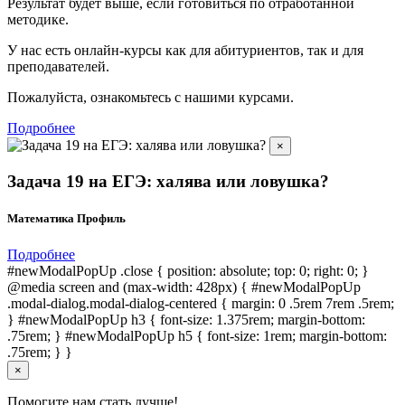
Результат будет выше, если готовиться по отработанной
методике.
У нас есть онлайн-курсы как для абитуриентов, так и для
преподавателей.
Пожалуйста, ознакомьтесь с нашими курсами.
Подробнее
×
Задача 19 на ЕГЭ: халява или ловушка?
Математика Профиль
Подробнее
#newModalPopUp .close { position: absolute; top: 0; right: 0; }
@media screen and (max-width: 428px) { #newModalPopUp
.modal-dialog.modal-dialog-centered { margin: 0 .5rem 7rem .5rem;
} #newModalPopUp h3 { font-size: 1.375rem; margin-bottom:
.75rem; } #newModalPopUp h5 { font-size: 1rem; margin-bottom:
.75rem; } }
×
Помогите нам стать лучше!