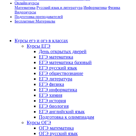
Онлайн-курсы
Математика
Русский язык и литература
Информатика
Физика
Видеокурсы
Подготовка преподавателей
Бесплатные Материалы
Курсы егэ и огэ в классах
Курсы ЕГЭ
День открытых дверей
ЕГЭ математика
ЕГЭ математика базовый
ЕГЭ русский язык
ЕГЭ обществознание
ЕГЭ литература
ЕГЭ физика
ЕГЭ информатика
ЕГЭ химия
ЕГЭ история
ЕГЭ биология
ЕГЭ английский язык
Подготовка к олимпиадам
Курсы ОГЭ
ОГЭ математика
ОГЭ русский язык