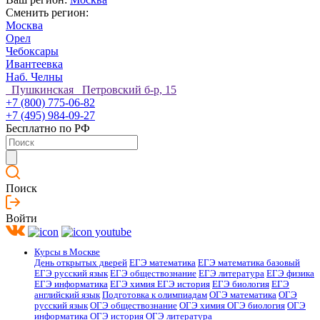
Сменить регион:
Москва
Орел
Чебоксары
Ивантеевка
Наб. Челны
Пушкинская Петровский б-р, 15
+7 (800) 775-06-82
+7 (495) 984-09-27
Бесплатно по РФ
Поиск
Войти
Курсы в Москве
День открытых дверей
ЕГЭ математика
ЕГЭ математика базовый
ЕГЭ русский язык
ЕГЭ обществознание
ЕГЭ литература
ЕГЭ физика
ЕГЭ информатика
ЕГЭ химия
ЕГЭ история
ЕГЭ биология
ЕГЭ
английский язык
Подготовка к олимпиадам
ОГЭ математика
ОГЭ
русский язык
ОГЭ обществознание
ОГЭ химия
ОГЭ биология
ОГЭ
информатика
ОГЭ история
ОГЭ литература