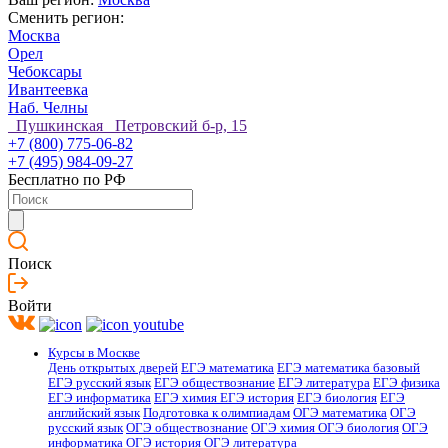
Сменить регион:
Москва
Орел
Чебоксары
Ивантеевка
Наб. Челны
Пушкинская Петровский б-р, 15
+7 (800) 775-06-82
+7 (495) 984-09-27
Бесплатно по РФ
Поиск
Войти
Курсы в Москве
День открытых дверей
ЕГЭ математика
ЕГЭ математика базовый
ЕГЭ русский язык
ЕГЭ обществознание
ЕГЭ литература
ЕГЭ физика
ЕГЭ информатика
ЕГЭ химия
ЕГЭ история
ЕГЭ биология
ЕГЭ
английский язык
Подготовка к олимпиадам
ОГЭ математика
ОГЭ
русский язык
ОГЭ обществознание
ОГЭ химия
ОГЭ биология
ОГЭ
информатика
ОГЭ история
ОГЭ литература