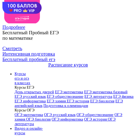
Подробнее
Бесплатный Пробный ЕГЭ
по математике
Смотреть
Интенсивная подготовка
Бесплатный пробный егэ
Расписание курсов
Курсы
егэ и огэ
в классах
Курсы ЕГЭ
День открытых дверей
ЕГЭ математика
ЕГЭ математика базовый
ЕГЭ русский язык
ЕГЭ обществознание
ЕГЭ литература
ЕГЭ физика
ЕГЭ информатика
ЕГЭ химия
ЕГЭ история
ЕГЭ биология
ЕГЭ
английский язык
Подготовка к олимпиадам
Курсы ОГЭ
ОГЭ математика
ОГЭ русский язык
ОГЭ обществознание
ОГЭ
химия
ОГЭ биология
ОГЭ информатика
ОГЭ история
ОГЭ
литература
Видео и онлайн-
курсы