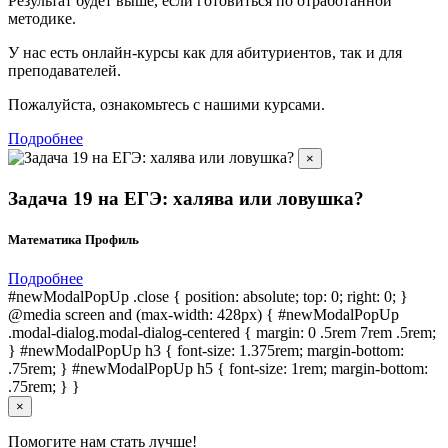
Результат будет выше, если готовиться по отработанной
методике.
У нас есть онлайн-курсы как для абитуриентов, так и для
преподавателей.
Пожалуйста, ознакомьтесь с нашими курсами.
Подробнее
×
Задача 19 на ЕГЭ: халява или ловушка?
Математика Профиль
Подробнее
#newModalPopUp .close { position: absolute; top: 0; right: 0; }
@media screen and (max-width: 428px) { #newModalPopUp
.modal-dialog.modal-dialog-centered { margin: 0 .5rem 7rem .5rem;
} #newModalPopUp h3 { font-size: 1.375rem; margin-bottom:
.75rem; } #newModalPopUp h5 { font-size: 1rem; margin-bottom:
.75rem; } }
×
Помогите нам стать лучше!