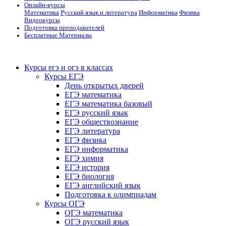
Онлайн-курсы
Математика
Русский язык и литература
Информатика
Физика
Видеокурсы
Подготовка преподавателей
Бесплатные Материалы
Курсы егэ и огэ в классах
Курсы ЕГЭ
День открытых дверей
ЕГЭ математика
ЕГЭ математика базовый
ЕГЭ русский язык
ЕГЭ обществознание
ЕГЭ литература
ЕГЭ физика
ЕГЭ информатика
ЕГЭ химия
ЕГЭ история
ЕГЭ биология
ЕГЭ английский язык
Подготовка к олимпиадам
Курсы ОГЭ
ОГЭ математика
ОГЭ русский язык