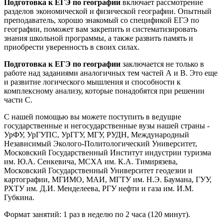
Подготовка к ЕГЭ по географии
включает рассмотрение
разделов экономической и физической географии. Опытный
преподаватель, хорошо знакомый со спецификой ЕГЭ по
географии, поможет вам закрепить и систематизировать
знания школьной программы, а также развить память и
приобрести уверенность в своих силах.
Подготовка к ЕГЭ по географии
заключается не только в
работе над заданиями аналогичных тем частей А и В. Это еще
и развитие логического мышления и способности к
комплексному анализу, которые понадобятся при решении
части С.
С нашей помощью вы можете поступить в ведущие
государственные и негосударственные вузы нашей страны -
УрФУ, УрГУПС, УрГГУ, МГУ, РУДН, Международный
Независимый Эколого-Политологический Университет,
Московский Государственный Институт индустрии туризма
им. Ю.А. Сенкевича, МСХА им. К.А. Тимирязева,
Московский Государственный Университет геодезии и
картографии, МГИМО, МАИ, МГТУ им. Н.Э. Баумана, ГУУ,
РХТУ им. Д.И. Менделеева, РГУ нефти и газа им. И.М.
Губкина.
Формат занятий: 1 раз в неделю по 2 часа (120 минут).