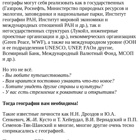
географы могут себя реализовать как в государственных
(Газпром, Роснефть, Министерство природных ресурсов и
экологии, заповедники и национальные парки, Институт
географии РАН, Институт мировой экономики и
международных отношений РАН и др.), так и
негосударственных структурах (Лукойл, инженерные
проектные организации и др.), некоммерческих организациях
(Green Peace, WWF), а также на международном уровне (ООН
и ее подразделения UNESCO, UNEP, FAOи другие,
Всемирный Банк, Международный Валютный Фонд, МСОП
и др.).
Но это не всё.
- Вы любите путешествовать?
- Вам нравится постоянно узнавать что-то новое?
- Хотите увидеть другие страны и культуры?
- У вас есть стремление к романтике и открытиям?
Тогда география вам необходима!
Такие известные личности как Н.Н. Дроздов и Ю.А.
Сенкевич, Ж.-И. Кусто и Т. Хейердал, В.И. Вернадский и П.П.
Семенов-Тян-Шанский и многие, многие другие очень тесно
соприкасались с географией.