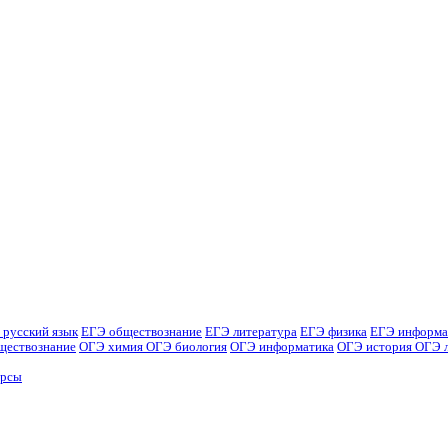
 русский язык
ЕГЭ обществознание
ЕГЭ литература
ЕГЭ физика
ЕГЭ информа
ществознание
ОГЭ химия
ОГЭ биология
ОГЭ информатика
ОГЭ история
ОГЭ 
урсы