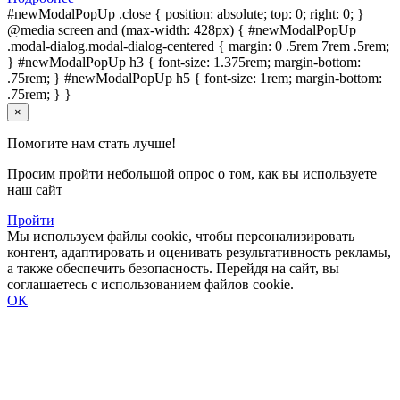
#newModalPopUp .close { position: absolute; top: 0; right: 0; }
@media screen and (max-width: 428px) { #newModalPopUp
.modal-dialog.modal-dialog-centered { margin: 0 .5rem 7rem .5rem;
} #newModalPopUp h3 { font-size: 1.375rem; margin-bottom:
.75rem; } #newModalPopUp h5 { font-size: 1rem; margin-bottom:
.75rem; } }
×
Помогите нам стать лучше!
Просим пройти небольшой опрос о том, как вы используете
наш сайт
Пройти
Мы используем файлы cookie, чтобы персонализировать
контент, адаптировать и оценивать результативность рекламы,
а также обеспечить безопасность. Перейдя на сайт, вы
соглашаетесь с использованием файлов cookie.
ОК