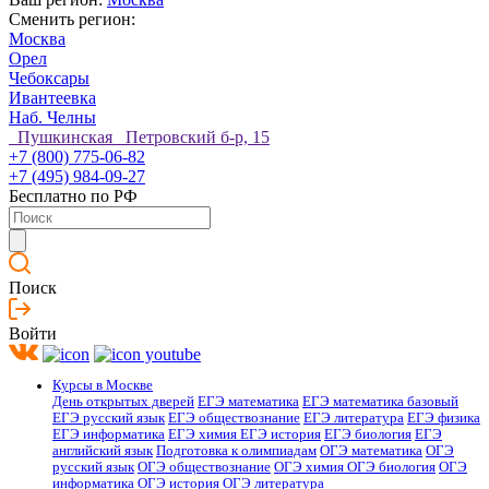
Сменить регион:
Москва
Орел
Чебоксары
Ивантеевка
Наб. Челны
Пушкинская Петровский б-р, 15
+7 (800) 775-06-82
+7 (495) 984-09-27
Бесплатно по РФ
Поиск
Войти
Курсы в Москве
День открытых дверей
ЕГЭ математика
ЕГЭ математика базовый
ЕГЭ русский язык
ЕГЭ обществознание
ЕГЭ литература
ЕГЭ физика
ЕГЭ информатика
ЕГЭ химия
ЕГЭ история
ЕГЭ биология
ЕГЭ
английский язык
Подготовка к олимпиадам
ОГЭ математика
ОГЭ
русский язык
ОГЭ обществознание
ОГЭ химия
ОГЭ биология
ОГЭ
информатика
ОГЭ история
ОГЭ литература