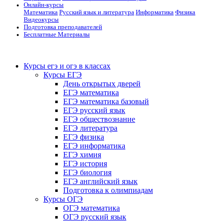
Онлайн-курсы
Математика
Русский язык и литература
Информатика
Физика
Видеокурсы
Подготовка преподавателей
Бесплатные Материалы
Курсы егэ и огэ в классах
Курсы ЕГЭ
День открытых дверей
ЕГЭ математика
ЕГЭ математика базовый
ЕГЭ русский язык
ЕГЭ обществознание
ЕГЭ литература
ЕГЭ физика
ЕГЭ информатика
ЕГЭ химия
ЕГЭ история
ЕГЭ биология
ЕГЭ английский язык
Подготовка к олимпиадам
Курсы ОГЭ
ОГЭ математика
ОГЭ русский язык