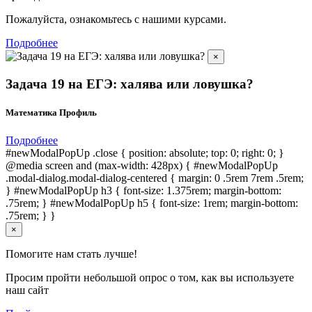
Пожалуйста, ознакомьтесь с нашими курсами.
Подробнее
×
Задача 19 на ЕГЭ: халява или ловушка?
Математика Профиль
Подробнее
#newModalPopUp .close { position: absolute; top: 0; right: 0; }
@media screen and (max-width: 428px) { #newModalPopUp
.modal-dialog.modal-dialog-centered { margin: 0 .5rem 7rem .5rem;
} #newModalPopUp h3 { font-size: 1.375rem; margin-bottom:
.75rem; } #newModalPopUp h5 { font-size: 1rem; margin-bottom:
.75rem; } }
×
Помогите нам стать лучше!
Просим пройти небольшой опрос о том, как вы используете
наш сайт