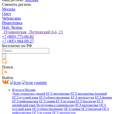
Сменить регион:
Москва
Орел
Чебоксары
Ивантеевка
Наб. Челны
Пушкинская Петровский б-р, 15
+7 (800) 775-06-82
+7 (495) 984-09-27
Бесплатно по РФ
Поиск
Войти
Курсы в Москве
День открытых дверей
ЕГЭ математика
ЕГЭ математика базовый
ЕГЭ русский язык
ЕГЭ обществознание
ЕГЭ литература
ЕГЭ физика
ЕГЭ информатика
ЕГЭ химия
ЕГЭ история
ЕГЭ биология
ЕГЭ
английский язык
Подготовка к олимпиадам
ОГЭ математика
ОГЭ
русский язык
ОГЭ обществознание
ОГЭ химия
ОГЭ биология
ОГЭ
информатика
ОГЭ история
ОГЭ литература