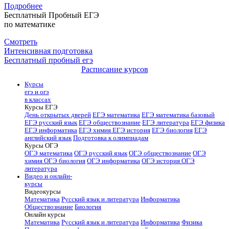
Подробнее
Бесплатный Пробный ЕГЭ
по математике
Смотреть
Интенсивная подготовка
Бесплатный пробный егэ
Расписание курсов
Курсы
егэ и огэ
в классах
Курсы ЕГЭ
День открытых дверей
ЕГЭ математика
ЕГЭ математика базовый
ЕГЭ русский язык
ЕГЭ обществознание
ЕГЭ литература
ЕГЭ физика
ЕГЭ информатика
ЕГЭ химия
ЕГЭ история
ЕГЭ биология
ЕГЭ
английский язык
Подготовка к олимпиадам
Курсы ОГЭ
ОГЭ математика
ОГЭ русский язык
ОГЭ обществознание
ОГЭ
химия
ОГЭ биология
ОГЭ информатика
ОГЭ история
ОГЭ
литература
Видео и онлайн-
курсы
Видеокурсы
Математика
Русский язык и литература
Информатика
Обществознание
Биология
Онлайн курсы
Математика
Русский язык и литература
Информатика
Физика