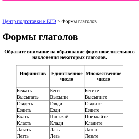
Центр подготовки к ЕГЭ
> Формы глаголов
Формы глаголов
Обратите внимание на образование форм повелительного
наклонения некоторых глаголов.
Инфинитив
Единственное
Множественное
число
число
Бежать
Беги
Бегите
Высыпать
Высыпи
Высыпите
Глядеть
Гляди
Глядите
Ездить
Езди
Ездите
Ехать
Поезжай
Поезжайте
Класть
Клади
Кладите
Лазать
Лазь
Лазьте
Лезть
Лезь
Лезьте