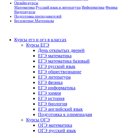
Онлайн-курсы
Математика
Русский язык и литература
Информатика
Физика
Видеокурсы
Подготовка преподавателей
Бесплатные Материалы
Курсы егэ и огэ в классах
Курсы ЕГЭ
День открытых дверей
ЕГЭ математика
ЕГЭ математика базовый
ЕГЭ русский язык
ЕГЭ обществознание
ЕГЭ литература
ЕГЭ физика
ЕГЭ информатика
ЕГЭ химия
ЕГЭ история
ЕГЭ биология
ЕГЭ английский язык
Подготовка к олимпиадам
Курсы ОГЭ
ОГЭ математика
ОГЭ русский язык