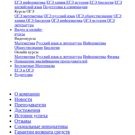
ЕГЭ информатика
ЕГЭ химия
ЕГЭ история
ЕГЭ биология
ЕГЭ
английский язык
Подготовка к олимпиадам
Курсы ОГЭ
ОГЭ математика
ОГЭ русский язык
ОГЭ обществознание
ОГЭ
химия
ОГЭ биология
ОГЭ информатика
ОГЭ история
ОГЭ
литература
Видео и онлайн-
курсы
Видеокурсы
Математика
Русский язык и литература
Информатика
Обществознание
Биология
Онлайн курсы
Математика
Русский язык и литература
Информатика
Физика
Повышение квалификации преподавателей
Бесплатные Материалы
ЕГЭ и ОГЭ
Родителям
О компании
Новости
Преподаватели
Достижения
Истории успеха
Отзывы
Социальные инициативы
Гарантии возврата средств