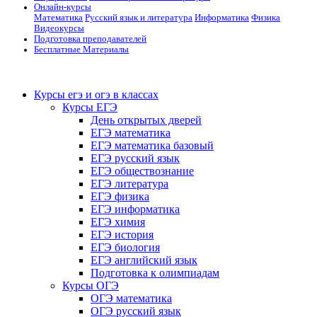
Онлайн-курсы
Математика
Русский язык и литература
Информатика
Физика
Видеокурсы
Подготовка преподавателей
Бесплатные Материалы
Курсы егэ и огэ в классах
Курсы ЕГЭ
День открытых дверей
ЕГЭ математика
ЕГЭ математика базовый
ЕГЭ русский язык
ЕГЭ обществознание
ЕГЭ литература
ЕГЭ физика
ЕГЭ информатика
ЕГЭ химия
ЕГЭ история
ЕГЭ биология
ЕГЭ английский язык
Подготовка к олимпиадам
Курсы ОГЭ
ОГЭ математика
ОГЭ русский язык