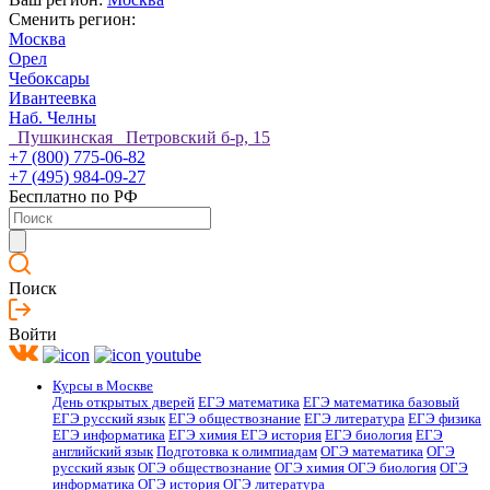
Сменить регион:
Москва
Орел
Чебоксары
Ивантеевка
Наб. Челны
Пушкинская Петровский б-р, 15
+7 (800) 775-06-82
+7 (495) 984-09-27
Бесплатно по РФ
Поиск
Войти
Курсы в Москве
День открытых дверей
ЕГЭ математика
ЕГЭ математика базовый
ЕГЭ русский язык
ЕГЭ обществознание
ЕГЭ литература
ЕГЭ физика
ЕГЭ информатика
ЕГЭ химия
ЕГЭ история
ЕГЭ биология
ЕГЭ
английский язык
Подготовка к олимпиадам
ОГЭ математика
ОГЭ
русский язык
ОГЭ обществознание
ОГЭ химия
ОГЭ биология
ОГЭ
информатика
ОГЭ история
ОГЭ литература