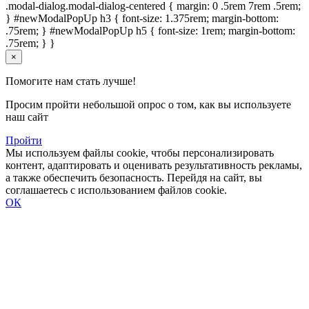
.modal-dialog.modal-dialog-centered { margin: 0 .5rem 7rem .5rem;
} #newModalPopUp h3 { font-size: 1.375rem; margin-bottom:
.75rem; } #newModalPopUp h5 { font-size: 1rem; margin-bottom:
.75rem; } }
×
Помогите нам стать лучше!
Просим пройти небольшой опрос о том, как вы используете
наш сайт
Пройти
Мы используем файлы cookie, чтобы персонализировать
контент, адаптировать и оценивать результативность рекламы,
а также обеспечить безопасность. Перейдя на сайт, вы
соглашаетесь с использованием файлов cookie.
ОК