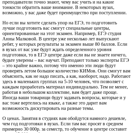
преподаватели точно знают, чему вас учить и на какие
тонкости обратить ваше внимание. В некоторых вузах,
возможно, у вас даже будет преимущество при поступлении.
Но если вы хотите сделать упор на ЕГЭ, то подготовить
лучше подготовить вас смогут специальные центры,
ориентированные на этот экзамен. Например, ЕГЭ студия
Анны Малковой. В центре уже несколько лет выпускают
ребят, у которых результаты за экзамен выше 80 баллов. Если
в вузах от вас уже будут ждать определенного уровня
подготовки, то в ЕГЭ центре даже если вы не знаете ничего,
будьте уверены – вас научат. Преподают только эксперты ЕГЭ
– это крайне важно, потому что именно эти люди будут
проверять летом большое количество КИМов. Они смогут вам
объяснить, как не надо писать, а как, наоборот, надо. Работают
здесь в маленьких группах на 5-10 человек, что позволяет с
каждым проработать материал индивидуально. Тем не менее,
работая в небольшом коллективе, вам будет даже проще.
Иногда ваши товарищи будут задавать вопросы, которые и у
вас тоже вертелись на языке, а также это дарит вам
возможность дискутировать на разные темы.
О ценах. Занятия в студиях вам обойдутся намного дешевле,
чем год подготовки в вузах. Если там вас просят в среднем
примерно 30 000р. за семестр, то обучение в центре составит