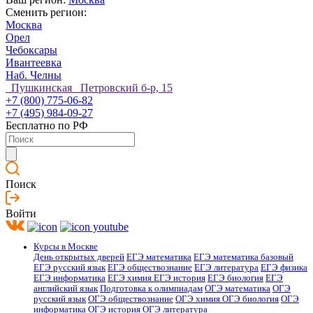
Сменить регион:
Москва
Орел
Чебоксары
Ивантеевка
Наб. Челны
Пушкинская Петровский б-р, 15
+7 (800) 775-06-82
+7 (495) 984-09-27
Бесплатно по РФ
Поиск
Войти
Курсы в Москве
День открытых дверей
ЕГЭ математика
ЕГЭ математика базовый
ЕГЭ русский язык
ЕГЭ обществознание
ЕГЭ литература
ЕГЭ физика
ЕГЭ информатика
ЕГЭ химия
ЕГЭ история
ЕГЭ биология
ЕГЭ
английский язык
Подготовка к олимпиадам
ОГЭ математика
ОГЭ
русский язык
ОГЭ обществознание
ОГЭ химия
ОГЭ биология
ОГЭ
информатика
ОГЭ история
ОГЭ литература