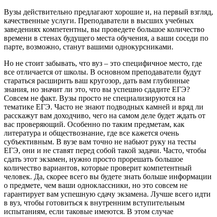
Вузы действительно предлагают хорошие и, на первый взгляд,
качественные услуги. Преподаватели в высших учебных
заведениях компетентны, вы проведете большое количество
времени в стенах будущего места обучения, а ваши соседи по
парте, возможно, станут вашими однокурсниками.
Но не стоит забывать, что вуз – это специфичное место, где
все отличается от школы. В основном преподаватели будут
стараться расширить ваш кругозор, дать вам глубинные
знания, но значит ли это, что вы успешно сдадите ЕГЭ?
Совсем не факт. Вузы просто не специализируются на
тематике ЕГЭ. Часто не знают подводных камней и вряд ли
расскажут вам доходчиво, чего на самом деле будет ждать от
вас проверяющий. Особенно по таким предметам, как
литература и обществознание, где все кажется очень
субъективным. В вузе вам точно не набьют руку на тесты
ЕГЭ, они и не ставят перед собой такой задачи. Часто, чтобы
сдать этот экзамен, нужно просто прорешать большое
количество вариантов, которые проверит компетентный
человек. Да, скорее всего вы будете знать больше информации
о предмете, чем ваши одноклассники, но это совсем не
гарантирует вам успешную сдачу экзамена. Лучше всего идти
в вуз, чтобы готовиться к внутренним вступительным
испытаниям, если таковые имеются. В этом случае