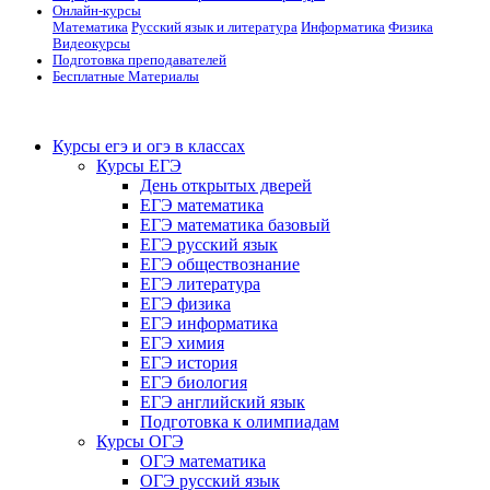
Онлайн-курсы
Математика
Русский язык и литература
Информатика
Физика
Видеокурсы
Подготовка преподавателей
Бесплатные Материалы
Курсы егэ и огэ в классах
Курсы ЕГЭ
День открытых дверей
ЕГЭ математика
ЕГЭ математика базовый
ЕГЭ русский язык
ЕГЭ обществознание
ЕГЭ литература
ЕГЭ физика
ЕГЭ информатика
ЕГЭ химия
ЕГЭ история
ЕГЭ биология
ЕГЭ английский язык
Подготовка к олимпиадам
Курсы ОГЭ
ОГЭ математика
ОГЭ русский язык