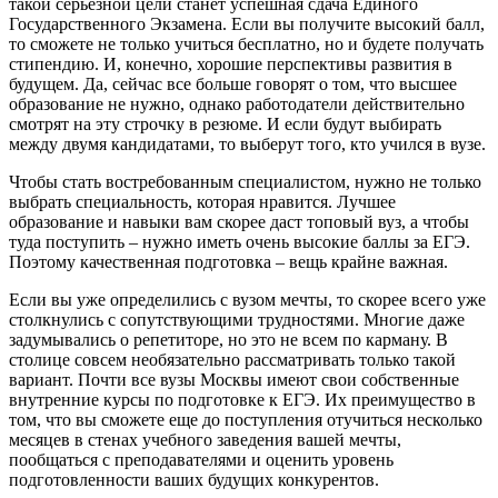
такой серьезной цели станет успешная сдача Единого
Государственного Экзамена. Если вы получите высокий балл,
то сможете не только учиться бесплатно, но и будете получать
стипендию. И, конечно, хорошие перспективы развития в
будущем. Да, сейчас все больше говорят о том, что высшее
образование не нужно, однако работодатели действительно
смотрят на эту строчку в резюме. И если будут выбирать
между двумя кандидатами, то выберут того, кто учился в вузе.
Чтобы стать востребованным специалистом, нужно не только
выбрать специальность, которая нравится. Лучшее
образование и навыки вам скорее даст топовый вуз, а чтобы
туда поступить – нужно иметь очень высокие баллы за ЕГЭ.
Поэтому качественная подготовка – вещь крайне важная.
Если вы уже определились с вузом мечты, то скорее всего уже
столкнулись с сопутствующими трудностями. Многие даже
задумывались о репетиторе, но это не всем по карману. В
столице совсем необязательно рассматривать только такой
вариант. Почти все вузы Москвы имеют свои собственные
внутренние курсы по подготовке к ЕГЭ. Их преимущество в
том, что вы сможете еще до поступления отучиться несколько
месяцев в стенах учебного заведения вашей мечты,
пообщаться с преподавателями и оценить уровень
подготовленности ваших будущих конкурентов.