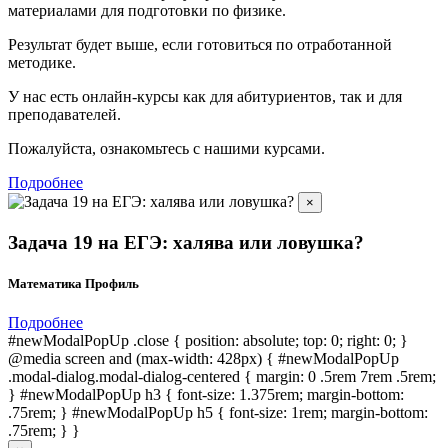
материалами для подготовки по
физике.
Результат будет выше, если готовиться по отработанной
методике.
У нас есть онлайн-курсы как для абитуриентов, так и для
преподавателей.
Пожалуйста, ознакомьтесь с нашими курсами.
Подробнее
×
Задача 19 на ЕГЭ: халява или ловушка?
Математика Профиль
Подробнее
#newModalPopUp .close { position: absolute; top: 0; right: 0; }
@media screen and (max-width: 428px) { #newModalPopUp
.modal-dialog.modal-dialog-centered { margin: 0 .5rem 7rem .5rem;
} #newModalPopUp h3 { font-size: 1.375rem; margin-bottom:
.75rem; } #newModalPopUp h5 { font-size: 1rem; margin-bottom:
.75rem; } }