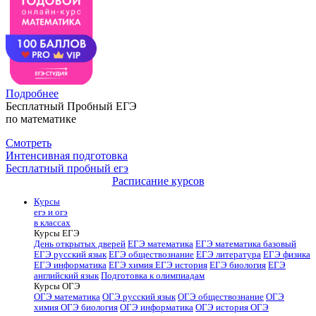
Подробнее
Бесплатный Пробный ЕГЭ
по математике
Смотреть
Интенсивная подготовка
Бесплатный пробный егэ
Расписание курсов
Курсы
егэ и огэ
в классах
Курсы ЕГЭ
День открытых дверей
ЕГЭ математика
ЕГЭ математика базовый
ЕГЭ русский язык
ЕГЭ обществознание
ЕГЭ литература
ЕГЭ физика
ЕГЭ информатика
ЕГЭ химия
ЕГЭ история
ЕГЭ биология
ЕГЭ
английский язык
Подготовка к олимпиадам
Курсы ОГЭ
ОГЭ математика
ОГЭ русский язык
ОГЭ обществознание
ОГЭ
химия
ОГЭ биология
ОГЭ информатика
ОГЭ история
ОГЭ