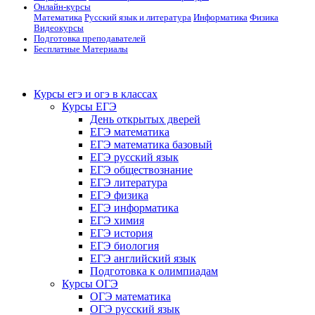
Онлайн-курсы
Математика
Русский язык и литература
Информатика
Физика
Видеокурсы
Подготовка преподавателей
Бесплатные Материалы
Курсы егэ и огэ в классах
Курсы ЕГЭ
День открытых дверей
ЕГЭ математика
ЕГЭ математика базовый
ЕГЭ русский язык
ЕГЭ обществознание
ЕГЭ литература
ЕГЭ физика
ЕГЭ информатика
ЕГЭ химия
ЕГЭ история
ЕГЭ биология
ЕГЭ английский язык
Подготовка к олимпиадам
Курсы ОГЭ
ОГЭ математика
ОГЭ русский язык