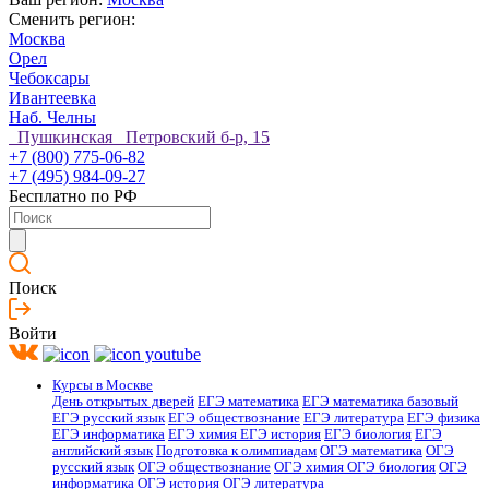
Сменить регион:
Москва
Орел
Чебоксары
Ивантеевка
Наб. Челны
Пушкинская Петровский б-р, 15
+7 (800) 775-06-82
+7 (495) 984-09-27
Бесплатно по РФ
Поиск
Войти
Курсы в Москве
День открытых дверей
ЕГЭ математика
ЕГЭ математика базовый
ЕГЭ русский язык
ЕГЭ обществознание
ЕГЭ литература
ЕГЭ физика
ЕГЭ информатика
ЕГЭ химия
ЕГЭ история
ЕГЭ биология
ЕГЭ
английский язык
Подготовка к олимпиадам
ОГЭ математика
ОГЭ
русский язык
ОГЭ обществознание
ОГЭ химия
ОГЭ биология
ОГЭ
информатика
ОГЭ история
ОГЭ литература