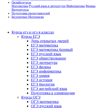
Онлайн-курсы
Математика
Русский язык и литература
Информатика
Физика
Видеокурсы
Подготовка преподавателей
Бесплатные Материалы
Курсы егэ и огэ в классах
Курсы ЕГЭ
День открытых дверей
ЕГЭ математика
ЕГЭ математика базовый
ЕГЭ русский язык
ЕГЭ обществознание
ЕГЭ литература
ЕГЭ физика
ЕГЭ информатика
ЕГЭ химия
ЕГЭ история
ЕГЭ биология
ЕГЭ английский язык
Подготовка к олимпиадам
Курсы ОГЭ
ОГЭ математика
ОГЭ русский язык