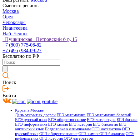
Сменить регион:
Москва
Орел
Чебоксары
Ивантеевка
Наб. Челны
Пушкинская Петровский б-р, 15
+7 (800) 775-06-82
+7 (495) 984-09-27
Бесплатно по РФ
Поиск
Войти
Курсы в Москве
День открытых дверей
ЕГЭ математика
ЕГЭ математика базовый
ЕГЭ русский язык
ЕГЭ обществознание
ЕГЭ литература
ЕГЭ физика
ЕГЭ информатика
ЕГЭ химия
ЕГЭ история
ЕГЭ биология
ЕГЭ
английский язык
Подготовка к олимпиадам
ОГЭ математика
ОГЭ
русский язык
ОГЭ обществознание
ОГЭ химия
ОГЭ биология
ОГЭ
информатика
ОГЭ история
ОГЭ литература