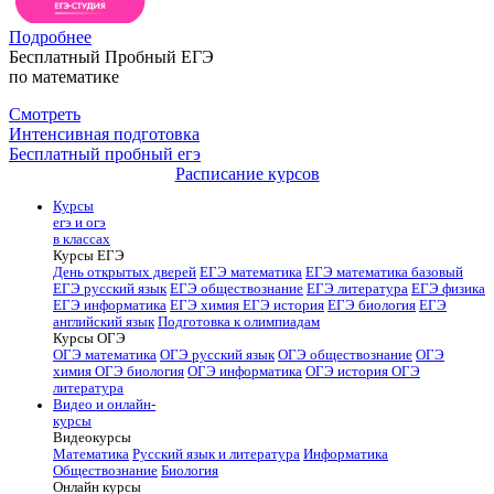
Подробнее
Бесплатный Пробный ЕГЭ
по математике
Смотреть
Интенсивная подготовка
Бесплатный пробный егэ
Расписание курсов
Курсы
егэ и огэ
в классах
Курсы ЕГЭ
День открытых дверей
ЕГЭ математика
ЕГЭ математика базовый
ЕГЭ русский язык
ЕГЭ обществознание
ЕГЭ литература
ЕГЭ физика
ЕГЭ информатика
ЕГЭ химия
ЕГЭ история
ЕГЭ биология
ЕГЭ
английский язык
Подготовка к олимпиадам
Курсы ОГЭ
ОГЭ математика
ОГЭ русский язык
ОГЭ обществознание
ОГЭ
химия
ОГЭ биология
ОГЭ информатика
ОГЭ история
ОГЭ
литература
Видео и онлайн-
курсы
Видеокурсы
Математика
Русский язык и литература
Информатика
Обществознание
Биология
Онлайн курсы