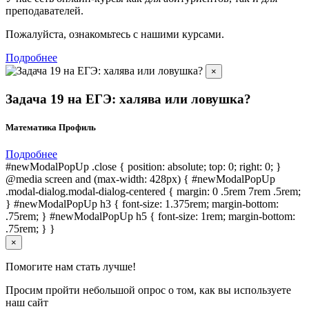
преподавателей.
Пожалуйста, ознакомьтесь с нашими курсами.
Подробнее
×
Задача 19 на ЕГЭ: халява или ловушка?
Математика Профиль
Подробнее
#newModalPopUp .close { position: absolute; top: 0; right: 0; }
@media screen and (max-width: 428px) { #newModalPopUp
.modal-dialog.modal-dialog-centered { margin: 0 .5rem 7rem .5rem;
} #newModalPopUp h3 { font-size: 1.375rem; margin-bottom:
.75rem; } #newModalPopUp h5 { font-size: 1rem; margin-bottom:
.75rem; } }
×
Помогите нам стать лучше!
Просим пройти небольшой опрос о том, как вы используете
наш сайт