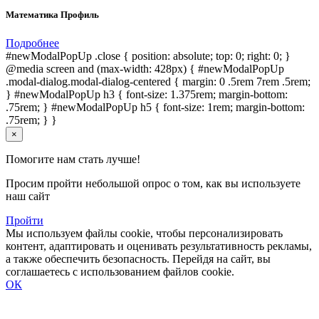
Математика Профиль
Подробнее
#newModalPopUp .close { position: absolute; top: 0; right: 0; }
@media screen and (max-width: 428px) { #newModalPopUp
.modal-dialog.modal-dialog-centered { margin: 0 .5rem 7rem .5rem;
} #newModalPopUp h3 { font-size: 1.375rem; margin-bottom:
.75rem; } #newModalPopUp h5 { font-size: 1rem; margin-bottom:
.75rem; } }
×
Помогите нам стать лучше!
Просим пройти небольшой опрос о том, как вы используете
наш сайт
Пройти
Мы используем файлы cookie, чтобы персонализировать
контент, адаптировать и оценивать результативность рекламы,
а также обеспечить безопасность. Перейдя на сайт, вы
соглашаетесь с использованием файлов cookie.
ОК