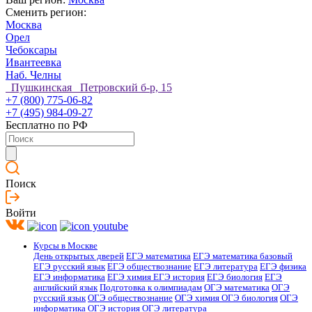
Сменить регион:
Москва
Орел
Чебоксары
Ивантеевка
Наб. Челны
Пушкинская Петровский б-р, 15
+7 (800) 775-06-82
+7 (495) 984-09-27
Бесплатно по РФ
Поиск
Войти
Курсы в Москве
День открытых дверей
ЕГЭ математика
ЕГЭ математика базовый
ЕГЭ русский язык
ЕГЭ обществознание
ЕГЭ литература
ЕГЭ физика
ЕГЭ информатика
ЕГЭ химия
ЕГЭ история
ЕГЭ биология
ЕГЭ
английский язык
Подготовка к олимпиадам
ОГЭ математика
ОГЭ
русский язык
ОГЭ обществознание
ОГЭ химия
ОГЭ биология
ОГЭ
информатика
ОГЭ история
ОГЭ литература