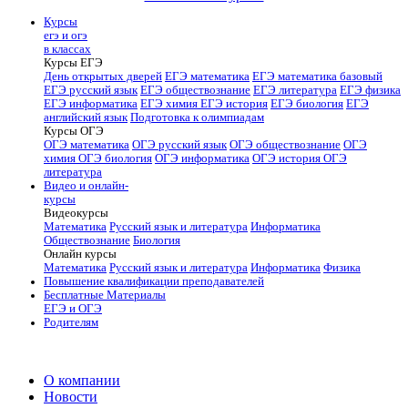
Курсы
егэ и огэ
в классах
Курсы ЕГЭ
День открытых дверей
ЕГЭ математика
ЕГЭ математика базовый
ЕГЭ русский язык
ЕГЭ обществознание
ЕГЭ литература
ЕГЭ физика
ЕГЭ информатика
ЕГЭ химия
ЕГЭ история
ЕГЭ биология
ЕГЭ
английский язык
Подготовка к олимпиадам
Курсы ОГЭ
ОГЭ математика
ОГЭ русский язык
ОГЭ обществознание
ОГЭ
химия
ОГЭ биология
ОГЭ информатика
ОГЭ история
ОГЭ
литература
Видео и онлайн-
курсы
Видеокурсы
Математика
Русский язык и литература
Информатика
Обществознание
Биология
Онлайн курсы
Математика
Русский язык и литература
Информатика
Физика
Повышение квалификации преподавателей
Бесплатные Материалы
ЕГЭ и ОГЭ
Родителям
О компании
Новости