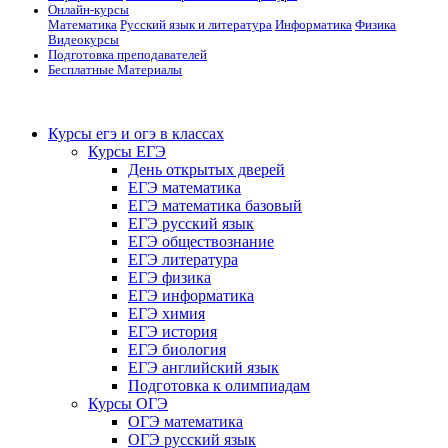
Онлайн-курсы
Математика
Русский язык и литература
Информатика
Физика
Видеокурсы
Подготовка преподавателей
Бесплатные Материалы
Курсы егэ и огэ в классах
Курсы ЕГЭ
День открытых дверей
ЕГЭ математика
ЕГЭ математика базовый
ЕГЭ русский язык
ЕГЭ обществознание
ЕГЭ литература
ЕГЭ физика
ЕГЭ информатика
ЕГЭ химия
ЕГЭ история
ЕГЭ биология
ЕГЭ английский язык
Подготовка к олимпиадам
Курсы ОГЭ
ОГЭ математика
ОГЭ русский язык