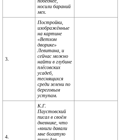
победнее,
носили бараний
мех.
Постройки,
изображённые
на картине
«Ветхом
дворике»
Левитана, и
сейчас можно
3.
найти в глубине
плёсовских
усадеб,
теснящихся
среди зелени по
береговым
уступам.
К.Г.
Паустовский
писал в своём
дневнике, что
«книги давали
мне богатую
4.
пищу для