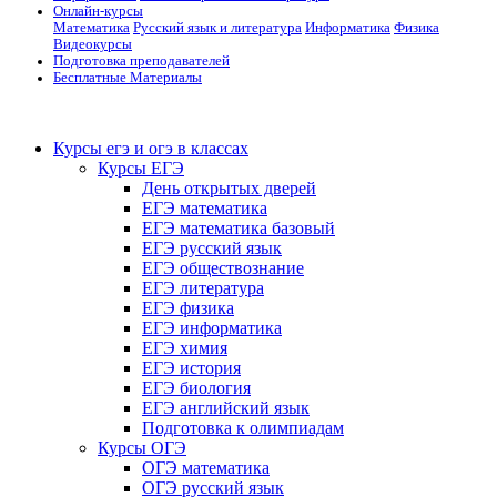
Онлайн-курсы
Математика
Русский язык и литература
Информатика
Физика
Видеокурсы
Подготовка преподавателей
Бесплатные Материалы
Курсы егэ и огэ в классах
Курсы ЕГЭ
День открытых дверей
ЕГЭ математика
ЕГЭ математика базовый
ЕГЭ русский язык
ЕГЭ обществознание
ЕГЭ литература
ЕГЭ физика
ЕГЭ информатика
ЕГЭ химия
ЕГЭ история
ЕГЭ биология
ЕГЭ английский язык
Подготовка к олимпиадам
Курсы ОГЭ
ОГЭ математика
ОГЭ русский язык