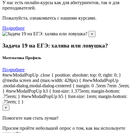
У нас есть онлайн-курсы как для абитуриентов, так и для
преподавателей.
Пожалуйста, ознакомьтесь с нашими курсами.
Подробнее
×
Задача 19 на ЕГЭ: халява или ловушка?
Математика Профиль
Подробнее
#newModalPopUp .close { position: absolute; top: 0; right: 0; }
@media screen and (max-width: 428px) { #newModalPopUp
.modal-dialog.modal-dialog-centered { margin: 0 .5rem 7rem .5rem;
} #newModalPopUp h3 { font-size: 1.375rem; margin-bottom:
.75rem; } #newModalPopUp h5 { font-size: 1rem; margin-bottom:
.75rem; } }
×
Помогите нам стать лучше!
Просим пройти небольшой опрос о том, как вы используете