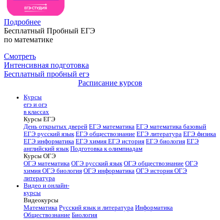
Подробнее
Бесплатный Пробный ЕГЭ
по математике
Смотреть
Интенсивная подготовка
Бесплатный пробный егэ
Расписание курсов
Курсы
егэ и огэ
в классах
Курсы ЕГЭ
День открытых дверей
ЕГЭ математика
ЕГЭ математика базовый
ЕГЭ русский язык
ЕГЭ обществознание
ЕГЭ литература
ЕГЭ физика
ЕГЭ информатика
ЕГЭ химия
ЕГЭ история
ЕГЭ биология
ЕГЭ
английский язык
Подготовка к олимпиадам
Курсы ОГЭ
ОГЭ математика
ОГЭ русский язык
ОГЭ обществознание
ОГЭ
химия
ОГЭ биология
ОГЭ информатика
ОГЭ история
ОГЭ
литература
Видео и онлайн-
курсы
Видеокурсы
Математика
Русский язык и литература
Информатика
Обществознание
Биология