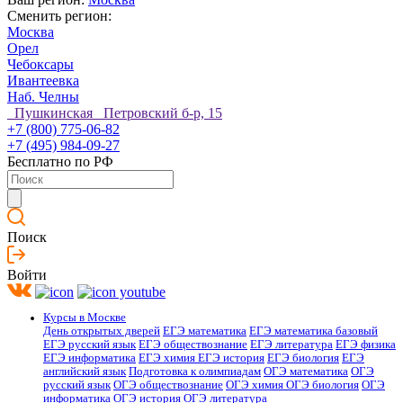
Сменить регион:
Москва
Орел
Чебоксары
Ивантеевка
Наб. Челны
Пушкинская Петровский б-р, 15
+7 (800) 775-06-82
+7 (495) 984-09-27
Бесплатно по РФ
Поиск
Войти
Курсы в Москве
День открытых дверей
ЕГЭ математика
ЕГЭ математика базовый
ЕГЭ русский язык
ЕГЭ обществознание
ЕГЭ литература
ЕГЭ физика
ЕГЭ информатика
ЕГЭ химия
ЕГЭ история
ЕГЭ биология
ЕГЭ
английский язык
Подготовка к олимпиадам
ОГЭ математика
ОГЭ
русский язык
ОГЭ обществознание
ОГЭ химия
ОГЭ биология
ОГЭ
информатика
ОГЭ история
ОГЭ литература