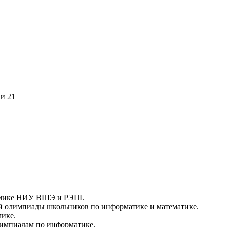
 и 21
номике НИУ ВШЭ и РЭШ.
й олимпиады школьников по информатике и математике.
мике.
лимпиадам по информатике.