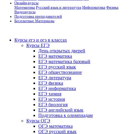
Онлайн-курсы
Математика
Русский язык и литература
Информатика
Физика
Видеокурсы
Подготовка преподавателей
Бесплатные Материалы
Курсы егэ и огэ в классах
Курсы ЕГЭ
День открытых дверей
ЕГЭ математика
ЕГЭ математика базовый
ЕГЭ русский язык
ЕГЭ обществознание
ЕГЭ литература
ЕГЭ физика
ЕГЭ информатика
ЕГЭ химия
ЕГЭ история
ЕГЭ биология
ЕГЭ английский язык
Подготовка к олимпиадам
Курсы ОГЭ
ОГЭ математика
ОГЭ русский язык