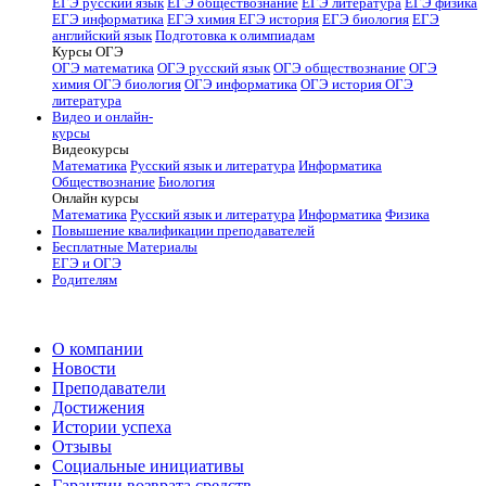
ЕГЭ русский язык
ЕГЭ обществознание
ЕГЭ литература
ЕГЭ физика
ЕГЭ информатика
ЕГЭ химия
ЕГЭ история
ЕГЭ биология
ЕГЭ
английский язык
Подготовка к олимпиадам
Курсы ОГЭ
ОГЭ математика
ОГЭ русский язык
ОГЭ обществознание
ОГЭ
химия
ОГЭ биология
ОГЭ информатика
ОГЭ история
ОГЭ
литература
Видео и онлайн-
курсы
Видеокурсы
Математика
Русский язык и литература
Информатика
Обществознание
Биология
Онлайн курсы
Математика
Русский язык и литература
Информатика
Физика
Повышение квалификации преподавателей
Бесплатные Материалы
ЕГЭ и ОГЭ
Родителям
О компании
Новости
Преподаватели
Достижения
Истории успеха
Отзывы
Социальные инициативы
Гарантии возврата средств