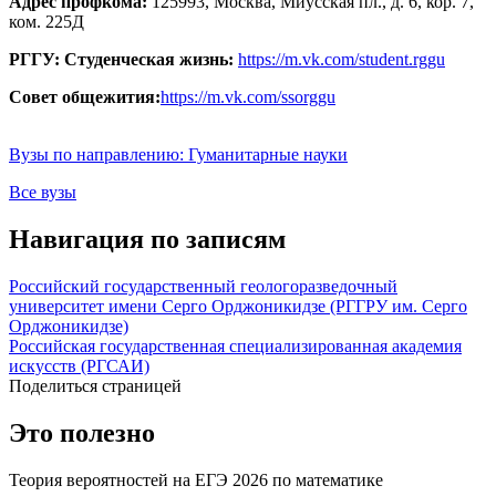
Адрес профкома:
125993, Москва, Миусская пл., д. 6, кор. 7,
ком. 225Д
РГГУ: Студенческая жизнь:
https://m.vk.com/student.rggu
Совет общежития:
https://m.vk.com/ssorggu
Вузы по направлению: Гуманитарные науки
Все вузы
Навигация по записям
Российский государственный геологоразведочный
университет имени Серго Орджоникидзе (РГГРУ им. Серго
Орджоникидзе)
Российская государственная специализированная академия
искусств (РГСАИ)
Поделиться страницей
Это полезно
Теория вероятностей на ЕГЭ 2026 по математике