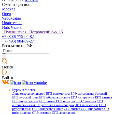
Сменить регион:
Москва
Орел
Чебоксары
Ивантеевка
Наб. Челны
Пушкинская Петровский б-р, 15
+7 (800) 775-06-82
+7 (495) 984-09-27
Бесплатно по РФ
Поиск
Войти
Курсы в Москве
День открытых дверей
ЕГЭ математика
ЕГЭ математика базовый
ЕГЭ русский язык
ЕГЭ обществознание
ЕГЭ литература
ЕГЭ физика
ЕГЭ информатика
ЕГЭ химия
ЕГЭ история
ЕГЭ биология
ЕГЭ
английский язык
Подготовка к олимпиадам
ОГЭ математика
ОГЭ
русский язык
ОГЭ обществознание
ОГЭ химия
ОГЭ биология
ОГЭ
информатика
ОГЭ история
ОГЭ литература