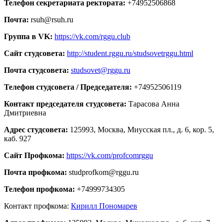
Телефон секретариата ректората:
+74952506868
Почта:
rsuh@rsuh.ru
Группа в VK:
https://vk.com/rggu.club
Сайт студсовета:
http://student.rggu.ru/studsovetrggu.html
Почта студсовета:
studsovet@rggu.ru
Телефон студсовета / Председателя:
+74952506119
Контакт председателя студсовета:
Тарасова Анна
Дмитриевна
Адрес студсовета:
125993, Москва, Миусская пл., д. 6, кор. 5,
каб. 927
Сайт Профкома:
https://vk.com/profcomrggu
Почта профкома:
studprofkom@rggu.ru
Телефон профкома:
+74999734305
Контакт профкома:
Кирилл Пономарев