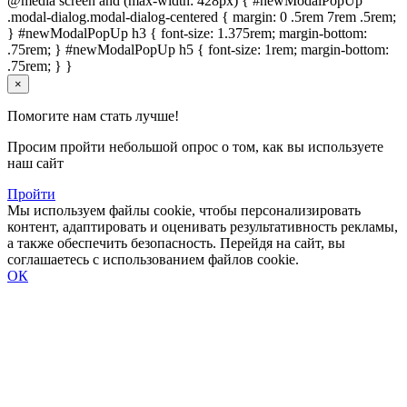
@media screen and (max-width: 428px) { #newModalPopUp
.modal-dialog.modal-dialog-centered { margin: 0 .5rem 7rem .5rem;
} #newModalPopUp h3 { font-size: 1.375rem; margin-bottom:
.75rem; } #newModalPopUp h5 { font-size: 1rem; margin-bottom:
.75rem; } }
×
Помогите нам стать лучше!
Просим пройти небольшой опрос о том, как вы используете
наш сайт
Пройти
Мы используем файлы cookie, чтобы персонализировать
контент, адаптировать и оценивать результативность рекламы,
а также обеспечить безопасность. Перейдя на сайт, вы
соглашаетесь с использованием файлов cookie.
ОК