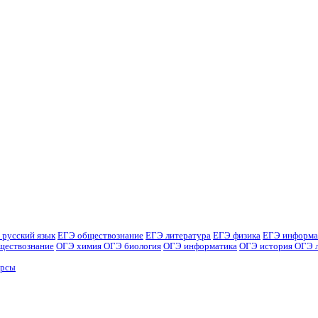
 русский язык
ЕГЭ обществознание
ЕГЭ литература
ЕГЭ физика
ЕГЭ информа
ществознание
ОГЭ химия
ОГЭ биология
ОГЭ информатика
ОГЭ история
ОГЭ 
урсы