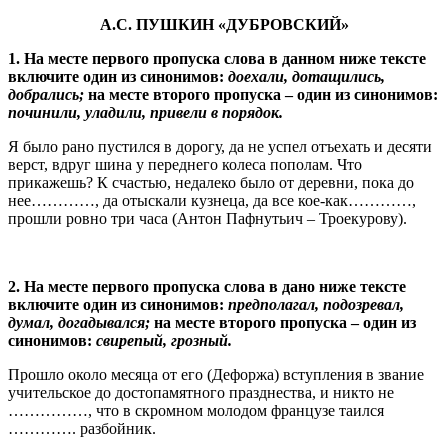
А.С. ПУШКИН «ДУБРОВСКИЙ»
1. На месте первого пропуска слова в данном ниже тексте
включите один из синонимов:
доехали, дотащились,
добрались;
на месте второго пропуска – один из синонимов:
починили, уладили, привели в порядок.
Я было рано пустился в дорогу, да не успел отъехать и десяти
верст, вдруг шина у переднего колеса пополам. Что
прикажешь? К счастью, недалеко было от деревни, пока до
нее…………, да отыскали кузнеца, да все кое-как…………,
прошли ровно три часа (Антон Пафнутьич – Троекурову).
2. На месте первого пропуска слова в дано ниже тексте
включите один из синонимов:
предполагал, подозревал,
думал, догадывался;
на месте второго пропуска – один из
синонимов:
свирепый, грозный.
Прошло около месяца от его (Дефоржа) вступления в звание
учительское до достопамятного празднества, и никто не
……………, что в скромном молодом французе таился
…………. разбойник.