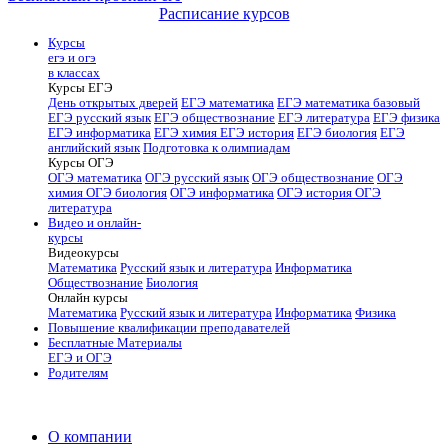
Расписание курсов
Курсы
егэ и огэ
в классах
Курсы ЕГЭ
День открытых дверей
ЕГЭ математика
ЕГЭ математика базовый
ЕГЭ русский язык
ЕГЭ обществознание
ЕГЭ литература
ЕГЭ физика
ЕГЭ информатика
ЕГЭ химия
ЕГЭ история
ЕГЭ биология
ЕГЭ
английский язык
Подготовка к олимпиадам
Курсы ОГЭ
ОГЭ математика
ОГЭ русский язык
ОГЭ обществознание
ОГЭ
химия
ОГЭ биология
ОГЭ информатика
ОГЭ история
ОГЭ
литература
Видео и онлайн-
курсы
Видеокурсы
Математика
Русский язык и литература
Информатика
Обществознание
Биология
Онлайн курсы
Математика
Русский язык и литература
Информатика
Физика
Повышение квалификации преподавателей
Бесплатные Материалы
ЕГЭ и ОГЭ
Родителям
О компании