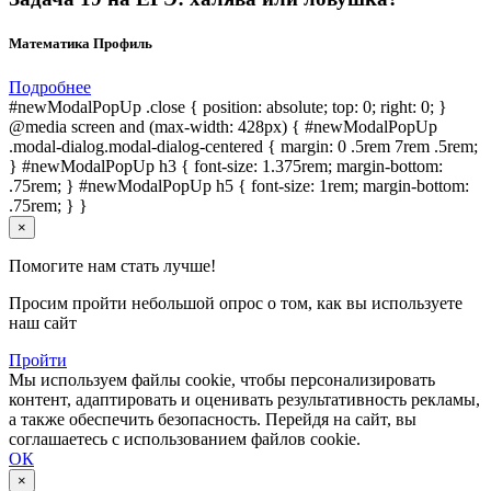
Математика Профиль
Подробнее
#newModalPopUp .close { position: absolute; top: 0; right: 0; }
@media screen and (max-width: 428px) { #newModalPopUp
.modal-dialog.modal-dialog-centered { margin: 0 .5rem 7rem .5rem;
} #newModalPopUp h3 { font-size: 1.375rem; margin-bottom:
.75rem; } #newModalPopUp h5 { font-size: 1rem; margin-bottom:
.75rem; } }
×
Помогите нам стать лучше!
Просим пройти небольшой опрос о том, как вы используете
наш сайт
Пройти
Мы используем файлы cookie, чтобы персонализировать
контент, адаптировать и оценивать результативность рекламы,
а также обеспечить безопасность. Перейдя на сайт, вы
соглашаетесь с использованием файлов cookie.
ОК
×