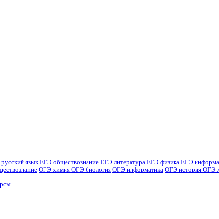
 русский язык
ЕГЭ обществознание
ЕГЭ литература
ЕГЭ физика
ЕГЭ информа
ществознание
ОГЭ химия
ОГЭ биология
ОГЭ информатика
ОГЭ история
ОГЭ 
урсы