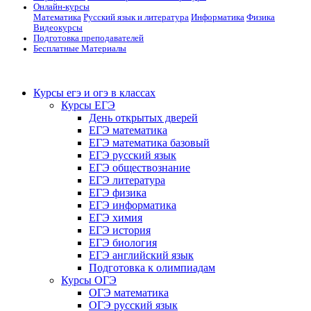
Онлайн-курсы
Математика
Русский язык и литература
Информатика
Физика
Видеокурсы
Подготовка преподавателей
Бесплатные Материалы
Курсы егэ и огэ в классах
Курсы ЕГЭ
День открытых дверей
ЕГЭ математика
ЕГЭ математика базовый
ЕГЭ русский язык
ЕГЭ обществознание
ЕГЭ литература
ЕГЭ физика
ЕГЭ информатика
ЕГЭ химия
ЕГЭ история
ЕГЭ биология
ЕГЭ английский язык
Подготовка к олимпиадам
Курсы ОГЭ
ОГЭ математика
ОГЭ русский язык