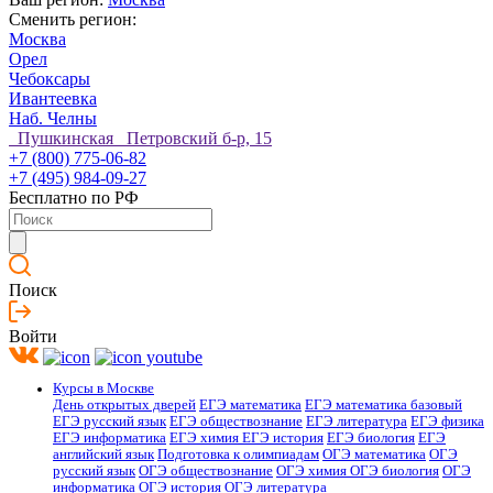
Сменить регион:
Москва
Орел
Чебоксары
Ивантеевка
Наб. Челны
Пушкинская Петровский б-р, 15
+7 (800) 775-06-82
+7 (495) 984-09-27
Бесплатно по РФ
Поиск
Войти
Курсы в Москве
День открытых дверей
ЕГЭ математика
ЕГЭ математика базовый
ЕГЭ русский язык
ЕГЭ обществознание
ЕГЭ литература
ЕГЭ физика
ЕГЭ информатика
ЕГЭ химия
ЕГЭ история
ЕГЭ биология
ЕГЭ
английский язык
Подготовка к олимпиадам
ОГЭ математика
ОГЭ
русский язык
ОГЭ обществознание
ОГЭ химия
ОГЭ биология
ОГЭ
информатика
ОГЭ история
ОГЭ литература