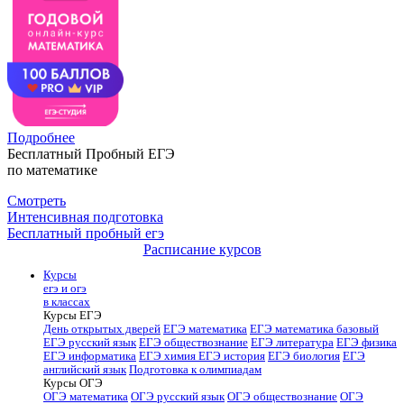
Подробнее
Бесплатный Пробный ЕГЭ
по математике
Смотреть
Интенсивная подготовка
Бесплатный пробный егэ
Расписание курсов
Курсы
егэ и огэ
в классах
Курсы ЕГЭ
День открытых дверей
ЕГЭ математика
ЕГЭ математика базовый
ЕГЭ русский язык
ЕГЭ обществознание
ЕГЭ литература
ЕГЭ физика
ЕГЭ информатика
ЕГЭ химия
ЕГЭ история
ЕГЭ биология
ЕГЭ
английский язык
Подготовка к олимпиадам
Курсы ОГЭ
ОГЭ математика
ОГЭ русский язык
ОГЭ обществознание
ОГЭ