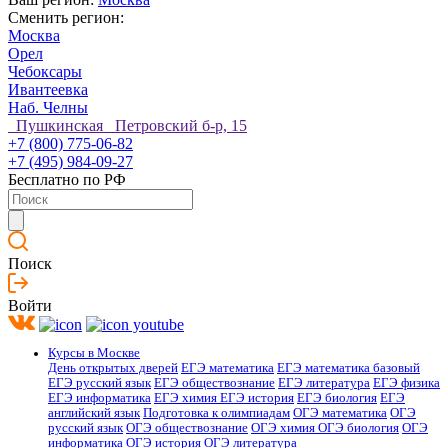
Сменить регион:
Москва
Орел
Чебоксары
Ивантеевка
Наб. Челны
Пушкинская Петровский б-р, 15
+7 (800) 775-06-82
+7 (495) 984-09-27
Бесплатно по РФ
Поиск
Войти
Курсы в Москве
День открытых дверей
ЕГЭ математика
ЕГЭ математика базовый
ЕГЭ русский язык
ЕГЭ обществознание
ЕГЭ литература
ЕГЭ физика
ЕГЭ информатика
ЕГЭ химия
ЕГЭ история
ЕГЭ биология
ЕГЭ
английский язык
Подготовка к олимпиадам
ОГЭ математика
ОГЭ
русский язык
ОГЭ обществознание
ОГЭ химия
ОГЭ биология
ОГЭ
информатика
ОГЭ история
ОГЭ литература