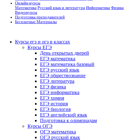
Онлайн-курсы
Математика
Русский язык и литература
Информатика
Физика
Видеокурсы
Подготовка преподавателей
Бесплатные Материалы
Курсы егэ и огэ в классах
Курсы ЕГЭ
День открытых дверей
ЕГЭ математика
ЕГЭ математика базовый
ЕГЭ русский язык
ЕГЭ обществознание
ЕГЭ литература
ЕГЭ физика
ЕГЭ информатика
ЕГЭ химия
ЕГЭ история
ЕГЭ биология
ЕГЭ английский язык
Подготовка к олимпиадам
Курсы ОГЭ
ОГЭ математика
ОГЭ русский язык