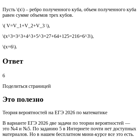
Пусть \(x\) – ребро полученного куба, объем полученного куба
равен сумме объемов трех кубов.
\( V=V_1+V_2+V_3 \),
\(x^3=3^3+4^3+5^3=27+64+125=216=6^3\),
\(x=6\).
Ответ
6
Поделиться страницей
Это полезно
Теория вероятностей на ЕГЭ 2026 по математике
В варианте ЕГЭ 2026 две задачи по теории вероятностей —
это №4 и №5. По заданию 5 в Интернете почти нет доступных
материалов. Но в нашем бесплатном мини-курсе все это есть.