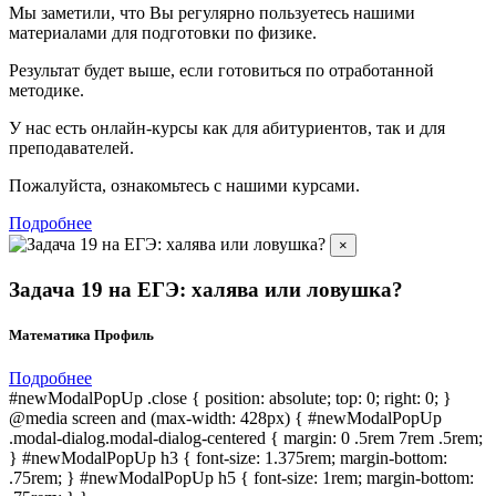
Мы заметили, что Вы регулярно пользуетесь нашими
материалами для подготовки по
физике.
Результат будет выше, если готовиться по отработанной
методике.
У нас есть онлайн-курсы как для абитуриентов, так и для
преподавателей.
Пожалуйста, ознакомьтесь с нашими курсами.
Подробнее
×
Задача 19 на ЕГЭ: халява или ловушка?
Математика Профиль
Подробнее
#newModalPopUp .close { position: absolute; top: 0; right: 0; }
@media screen and (max-width: 428px) { #newModalPopUp
.modal-dialog.modal-dialog-centered { margin: 0 .5rem 7rem .5rem;
} #newModalPopUp h3 { font-size: 1.375rem; margin-bottom:
.75rem; } #newModalPopUp h5 { font-size: 1rem; margin-bottom: