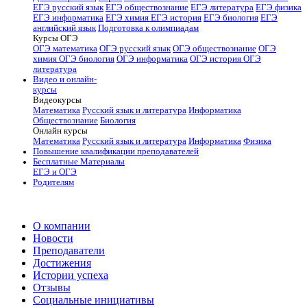
ЕГЭ русский язык
ЕГЭ обществознание
ЕГЭ литература
ЕГЭ физика
ЕГЭ информатика
ЕГЭ химия
ЕГЭ история
ЕГЭ биология
ЕГЭ
английский язык
Подготовка к олимпиадам
Курсы ОГЭ
ОГЭ математика
ОГЭ русский язык
ОГЭ обществознание
ОГЭ
химия
ОГЭ биология
ОГЭ информатика
ОГЭ история
ОГЭ
литература
Видео и онлайн-
курсы
Видеокурсы
Математика
Русский язык и литература
Информатика
Обществознание
Биология
Онлайн курсы
Математика
Русский язык и литература
Информатика
Физика
Повышение квалификации преподавателей
Бесплатные Материалы
ЕГЭ и ОГЭ
Родителям
О компании
Новости
Преподаватели
Достижения
Истории успеха
Отзывы
Социальные инициативы