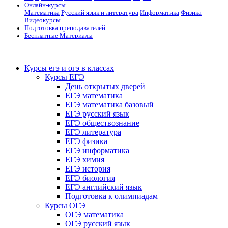
Онлайн-курсы
Математика
Русский язык и литература
Информатика
Физика
Видеокурсы
Подготовка преподавателей
Бесплатные Материалы
Курсы егэ и огэ в классах
Курсы ЕГЭ
День открытых дверей
ЕГЭ математика
ЕГЭ математика базовый
ЕГЭ русский язык
ЕГЭ обществознание
ЕГЭ литература
ЕГЭ физика
ЕГЭ информатика
ЕГЭ химия
ЕГЭ история
ЕГЭ биология
ЕГЭ английский язык
Подготовка к олимпиадам
Курсы ОГЭ
ОГЭ математика
ОГЭ русский язык