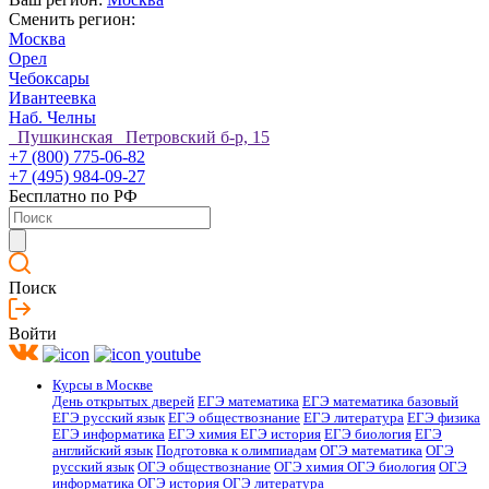
Сменить регион:
Москва
Орел
Чебоксары
Ивантеевка
Наб. Челны
Пушкинская Петровский б-р, 15
+7 (800) 775-06-82
+7 (495) 984-09-27
Бесплатно по РФ
Поиск
Войти
Курсы в Москве
День открытых дверей
ЕГЭ математика
ЕГЭ математика базовый
ЕГЭ русский язык
ЕГЭ обществознание
ЕГЭ литература
ЕГЭ физика
ЕГЭ информатика
ЕГЭ химия
ЕГЭ история
ЕГЭ биология
ЕГЭ
английский язык
Подготовка к олимпиадам
ОГЭ математика
ОГЭ
русский язык
ОГЭ обществознание
ОГЭ химия
ОГЭ биология
ОГЭ
информатика
ОГЭ история
ОГЭ литература