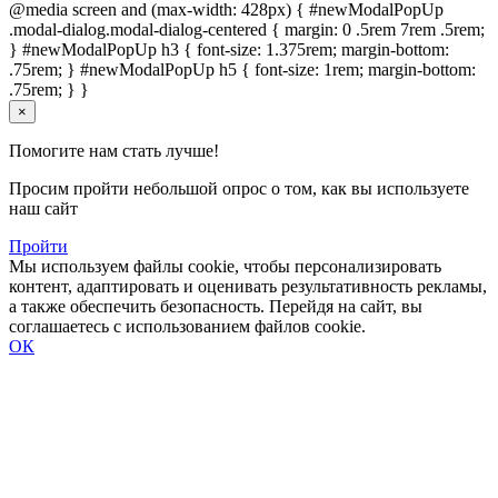
@media screen and (max-width: 428px) { #newModalPopUp
.modal-dialog.modal-dialog-centered { margin: 0 .5rem 7rem .5rem;
} #newModalPopUp h3 { font-size: 1.375rem; margin-bottom:
.75rem; } #newModalPopUp h5 { font-size: 1rem; margin-bottom:
.75rem; } }
×
Помогите нам стать лучше!
Просим пройти небольшой опрос о том, как вы используете
наш сайт
Пройти
Мы используем файлы cookie, чтобы персонализировать
контент, адаптировать и оценивать результативность рекламы,
а также обеспечить безопасность. Перейдя на сайт, вы
соглашаетесь с использованием файлов cookie.
ОК