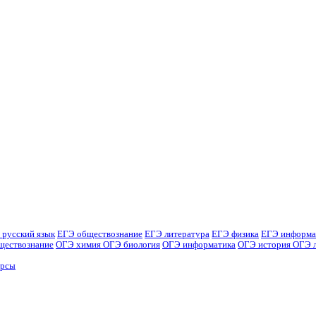
 русский язык
ЕГЭ обществознание
ЕГЭ литература
ЕГЭ физика
ЕГЭ информа
ществознание
ОГЭ химия
ОГЭ биология
ОГЭ информатика
ОГЭ история
ОГЭ 
урсы