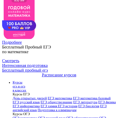
Подробнее
Бесплатный Пробный ЕГЭ
по математике
Смотреть
Интенсивная подготовка
Бесплатный пробный егэ
Расписание курсов
Курсы
егэ и огэ
в классах
Курсы ЕГЭ
День открытых дверей
ЕГЭ математика
ЕГЭ математика базовый
ЕГЭ русский язык
ЕГЭ обществознание
ЕГЭ литература
ЕГЭ физика
ЕГЭ информатика
ЕГЭ химия
ЕГЭ история
ЕГЭ биология
ЕГЭ
английский язык
Подготовка к олимпиадам
Курсы ОГЭ