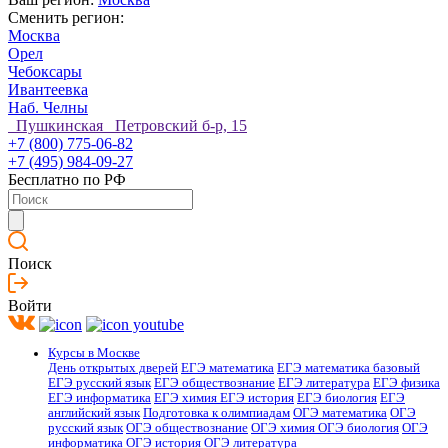
Сменить регион:
Москва
Орел
Чебоксары
Ивантеевка
Наб. Челны
Пушкинская Петровский б-р, 15
+7 (800) 775-06-82
+7 (495) 984-09-27
Бесплатно по РФ
Поиск
Войти
Курсы в Москве
День открытых дверей
ЕГЭ математика
ЕГЭ математика базовый
ЕГЭ русский язык
ЕГЭ обществознание
ЕГЭ литература
ЕГЭ физика
ЕГЭ информатика
ЕГЭ химия
ЕГЭ история
ЕГЭ биология
ЕГЭ
английский язык
Подготовка к олимпиадам
ОГЭ математика
ОГЭ
русский язык
ОГЭ обществознание
ОГЭ химия
ОГЭ биология
ОГЭ
информатика
ОГЭ история
ОГЭ литература