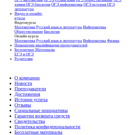
ОГЭ математика
ОГЭ русский язык
ОГЭ обществознание
ОГЭ
химия
ОГЭ биология
ОГЭ информатика
ОГЭ история
ОГЭ
литература
Видео и онлайн-
курсы
Видеокурсы
Математика
Русский язык и литература
Информатика
Обществознание
Биология
Онлайн курсы
Математика
Русский язык и литература
Информатика
Физика
Повышение квалификации преподавателей
Бесплатные Материалы
ЕГЭ и ОГЭ
Родителям
О компании
Новости
Преподаватели
Достижения
Истории успеха
Отзывы
Социальные инициативы
Гарантии возврата средств
Свидетельства
Политика конфиденциальности
Бесплатные материалы