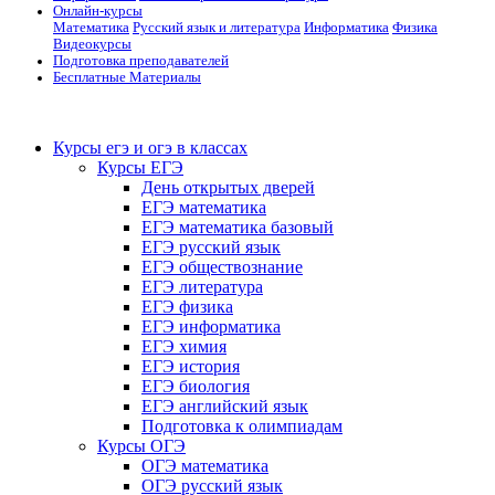
Онлайн-курсы
Математика
Русский язык и литература
Информатика
Физика
Видеокурсы
Подготовка преподавателей
Бесплатные Материалы
Курсы егэ и огэ в классах
Курсы ЕГЭ
День открытых дверей
ЕГЭ математика
ЕГЭ математика базовый
ЕГЭ русский язык
ЕГЭ обществознание
ЕГЭ литература
ЕГЭ физика
ЕГЭ информатика
ЕГЭ химия
ЕГЭ история
ЕГЭ биология
ЕГЭ английский язык
Подготовка к олимпиадам
Курсы ОГЭ
ОГЭ математика
ОГЭ русский язык