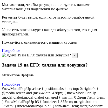
Мы заметили, что Вы регулярно пользуетесь нашими
материалами для подготовки по
физике.
Результат будет выше, если готовиться по отработанной
методике.
У нас есть онлайн-курсы как для абитуриентов, так и для
преподавателей.
Пожалуйста, ознакомьтесь с нашими курсами.
Подробнее
×
Задача 19 на ЕГЭ: халява или ловушка?
Математика Профиль
Подробнее
#newModalPopUp .close { position: absolute; top: 0; right: 0; }
@media screen and (max-width: 428px) { #newModalPopUp
.modal-dialog.modal-dialog-centered { margin: 0 .5rem 7rem .5rem;
} #newModalPopUp h3 { font-size: 1.375rem; margin-bottom:
.75rem; } #newModalPopUp h5 { font-size: 1rem; margin-bottom: