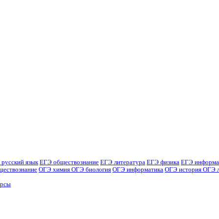
 русский язык
ЕГЭ обществознание
ЕГЭ литература
ЕГЭ физика
ЕГЭ информа
ществознание
ОГЭ химия
ОГЭ биология
ОГЭ информатика
ОГЭ история
ОГЭ 
урсы