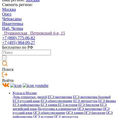
Сменить регион:
Москва
Орел
Чебоксары
Ивантеевка
Наб. Челны
Пушкинская Петровский б-р, 15
+7 (800) 775-06-82
+7 (495) 984-09-27
Бесплатно по РФ
Поиск
Войти
Курсы в Москве
День открытых дверей
ЕГЭ математика
ЕГЭ математика базовый
ЕГЭ русский язык
ЕГЭ обществознание
ЕГЭ литература
ЕГЭ физика
ЕГЭ информатика
ЕГЭ химия
ЕГЭ история
ЕГЭ биология
ЕГЭ
английский язык
Подготовка к олимпиадам
ОГЭ математика
ОГЭ
русский язык
ОГЭ обществознание
ОГЭ химия
ОГЭ биология
ОГЭ
информатика
ОГЭ история
ОГЭ литература