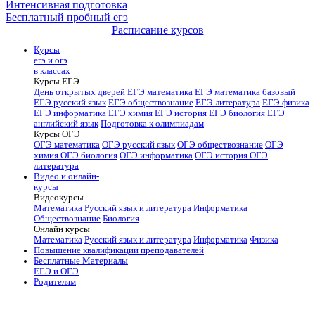
Интенсивная подготовка
Бесплатный пробный егэ
Расписание курсов
Курсы
егэ и огэ
в классах
Курсы ЕГЭ
День открытых дверей
ЕГЭ математика
ЕГЭ математика базовый
ЕГЭ русский язык
ЕГЭ обществознание
ЕГЭ литература
ЕГЭ физика
ЕГЭ информатика
ЕГЭ химия
ЕГЭ история
ЕГЭ биология
ЕГЭ
английский язык
Подготовка к олимпиадам
Курсы ОГЭ
ОГЭ математика
ОГЭ русский язык
ОГЭ обществознание
ОГЭ
химия
ОГЭ биология
ОГЭ информатика
ОГЭ история
ОГЭ
литература
Видео и онлайн-
курсы
Видеокурсы
Математика
Русский язык и литература
Информатика
Обществознание
Биология
Онлайн курсы
Математика
Русский язык и литература
Информатика
Физика
Повышение квалификации преподавателей
Бесплатные Материалы
ЕГЭ и ОГЭ
Родителям