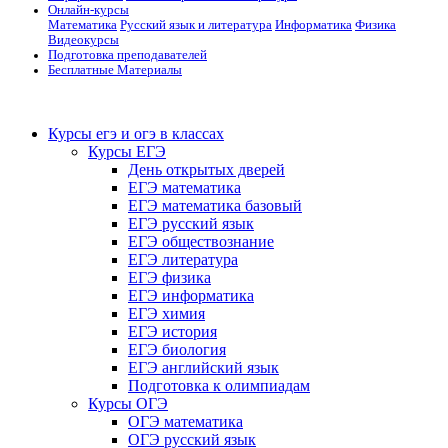
Онлайн-курсы
Математика
Русский язык и литература
Информатика
Физика
Видеокурсы
Подготовка преподавателей
Бесплатные Материалы
Курсы егэ и огэ в классах
Курсы ЕГЭ
День открытых дверей
ЕГЭ математика
ЕГЭ математика базовый
ЕГЭ русский язык
ЕГЭ обществознание
ЕГЭ литература
ЕГЭ физика
ЕГЭ информатика
ЕГЭ химия
ЕГЭ история
ЕГЭ биология
ЕГЭ английский язык
Подготовка к олимпиадам
Курсы ОГЭ
ОГЭ математика
ОГЭ русский язык