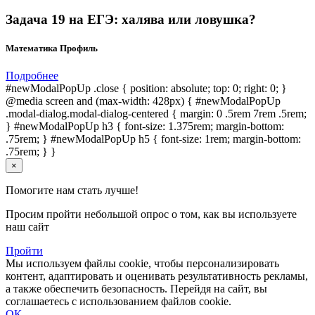
Задача 19 на ЕГЭ: халява или ловушка?
Математика Профиль
Подробнее
#newModalPopUp .close { position: absolute; top: 0; right: 0; }
@media screen and (max-width: 428px) { #newModalPopUp
.modal-dialog.modal-dialog-centered { margin: 0 .5rem 7rem .5rem;
} #newModalPopUp h3 { font-size: 1.375rem; margin-bottom:
.75rem; } #newModalPopUp h5 { font-size: 1rem; margin-bottom:
.75rem; } }
×
Помогите нам стать лучше!
Просим пройти небольшой опрос о том, как вы используете
наш сайт
Пройти
Мы используем файлы cookie, чтобы персонализировать
контент, адаптировать и оценивать результативность рекламы,
а также обеспечить безопасность. Перейдя на сайт, вы
соглашаетесь с использованием файлов cookie.
ОК