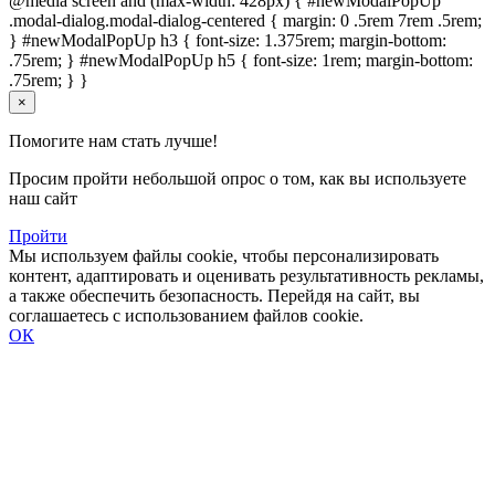
@media screen and (max-width: 428px) { #newModalPopUp
.modal-dialog.modal-dialog-centered { margin: 0 .5rem 7rem .5rem;
} #newModalPopUp h3 { font-size: 1.375rem; margin-bottom:
.75rem; } #newModalPopUp h5 { font-size: 1rem; margin-bottom:
.75rem; } }
×
Помогите нам стать лучше!
Просим пройти небольшой опрос о том, как вы используете
наш сайт
Пройти
Мы используем файлы cookie, чтобы персонализировать
контент, адаптировать и оценивать результативность рекламы,
а также обеспечить безопасность. Перейдя на сайт, вы
соглашаетесь с использованием файлов cookie.
ОК