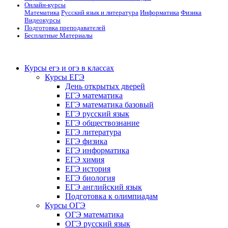
Онлайн-курсы
Математика
Русский язык и литература
Информатика
Физика
Видеокурсы
Подготовка преподавателей
Бесплатные Материалы
Курсы егэ и огэ в классах
Курсы ЕГЭ
День открытых дверей
ЕГЭ математика
ЕГЭ математика базовый
ЕГЭ русский язык
ЕГЭ обществознание
ЕГЭ литература
ЕГЭ физика
ЕГЭ информатика
ЕГЭ химия
ЕГЭ история
ЕГЭ биология
ЕГЭ английский язык
Подготовка к олимпиадам
Курсы ОГЭ
ОГЭ математика
ОГЭ русский язык