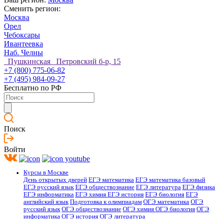
Сменить регион:
Москва
Орел
Чебоксары
Ивантеевка
Наб. Челны
Пушкинская Петровский б-р, 15
+7 (800) 775-06-82
+7 (495) 984-09-27
Бесплатно по РФ
Поиск
Войти
Курсы в Москве
День открытых дверей
ЕГЭ математика
ЕГЭ математика базовый
ЕГЭ русский язык
ЕГЭ обществознание
ЕГЭ литература
ЕГЭ физика
ЕГЭ информатика
ЕГЭ химия
ЕГЭ история
ЕГЭ биология
ЕГЭ
английский язык
Подготовка к олимпиадам
ОГЭ математика
ОГЭ
русский язык
ОГЭ обществознание
ОГЭ химия
ОГЭ биология
ОГЭ
информатика
ОГЭ история
ОГЭ литература