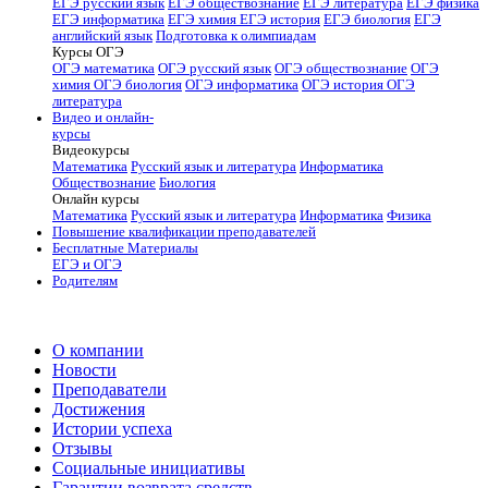
ЕГЭ русский язык
ЕГЭ обществознание
ЕГЭ литература
ЕГЭ физика
ЕГЭ информатика
ЕГЭ химия
ЕГЭ история
ЕГЭ биология
ЕГЭ
английский язык
Подготовка к олимпиадам
Курсы ОГЭ
ОГЭ математика
ОГЭ русский язык
ОГЭ обществознание
ОГЭ
химия
ОГЭ биология
ОГЭ информатика
ОГЭ история
ОГЭ
литература
Видео и онлайн-
курсы
Видеокурсы
Математика
Русский язык и литература
Информатика
Обществознание
Биология
Онлайн курсы
Математика
Русский язык и литература
Информатика
Физика
Повышение квалификации преподавателей
Бесплатные Материалы
ЕГЭ и ОГЭ
Родителям
О компании
Новости
Преподаватели
Достижения
Истории успеха
Отзывы
Социальные инициативы
Гарантии возврата средств