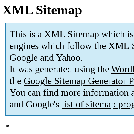
XML Sitemap
This is a XML Sitemap which is
engines which follow the XML S
Google and Yahoo.
It was generated using the
Word
the
Google Sitemap Generator P
You can find more information
and Google's
list of sitemap pr
URL