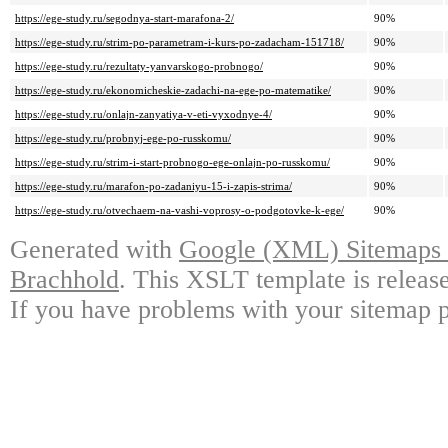
https://ege-study.ru/segodnya-start-marafona-2/
90%
https://ege-study.ru/strim-po-parametram-i-kurs-po-zadacham-151718/
90%
https://ege-study.ru/rezultaty-yanvarskogo-probnogo/
90%
https://ege-study.ru/ekonomicheskie-zadachi-na-ege-po-matematike/
90%
https://ege-study.ru/onlajn-zanyatiya-v-eti-vyxodnye-4/
90%
https://ege-study.ru/probnyj-ege-po-russkomu/
90%
https://ege-study.ru/strim-i-start-probnogo-ege-onlajn-po-russkomu/
90%
https://ege-study.ru/marafon-po-zadaniyu-15-i-zapis-strima/
90%
https://ege-study.ru/otvechaem-na-vashi-voprosy-o-podgotovke-k-ege/
90%
Generated with
Google (XML) Sitemaps G
Brachhold
. This XSLT template is releas
If you have problems with your sitemap p