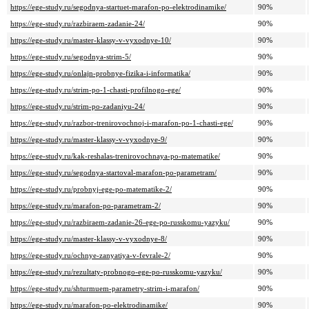
https://ege-study.ru/segodnya-startuet-marafon-po-elektrodinamike/
90%
https://ege-study.ru/razbiraem-zadanie-24/
90%
https://ege-study.ru/master-klassy-v-vyxodnye-10/
90%
https://ege-study.ru/segodnya-strim-5/
90%
https://ege-study.ru/onlajn-probnye-fizika-i-informatika/
90%
https://ege-study.ru/strim-po-1-chasti-profilnogo-ege/
90%
https://ege-study.ru/strim-po-zadaniyu-24/
90%
https://ege-study.ru/razbor-trenirovochnoj-i-marafon-po-1-chasti-ege/
90%
https://ege-study.ru/master-klassy-v-vyxodnye-9/
90%
https://ege-study.ru/kak-reshalas-trenirovochnaya-po-matematike/
90%
https://ege-study.ru/segodnya-startoval-marafon-po-parametram/
90%
https://ege-study.ru/probnyj-ege-po-matematike-2/
90%
https://ege-study.ru/marafon-po-parametram-2/
90%
https://ege-study.ru/razbiraem-zadanie-26-ege-po-russkomu-yazyku/
90%
https://ege-study.ru/master-klassy-v-vyxodnye-8/
90%
https://ege-study.ru/ochnye-zanyatiya-v-fevrale-2/
90%
https://ege-study.ru/rezultaty-probnogo-ege-po-russkomu-yazyku/
90%
https://ege-study.ru/shturmuem-parametry-strim-i-marafon/
90%
https://ege-study.ru/marafon-po-elektrodinamike/
90%