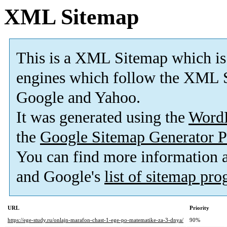
XML Sitemap
This is a XML Sitemap which is
engines which follow the XML S
Google and Yahoo.
It was generated using the
Word
the
Google Sitemap Generator P
You can find more information
and Google's
list of sitemap pr
URL
Priority
https://ege-study.ru/onlajn-marafon-chast-1-ege-po-matematike-za-3-dnya/
90%