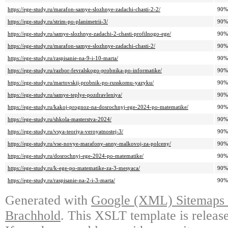
https://ege-study.ru/marafon-samye-slozhnye-zadachi-chasti-2-2/
90%
https://ege-study.ru/strim-po-planimetrii-3/
90%
https://ege-study.ru/samye-slozhnye-zadachi-2-chasti-profilnogo-ege/
90%
https://ege-study.ru/marafon-samye-slozhnye-zadachi-chasti-2/
90%
https://ege-study.ru/raspisanie-na-9-i-10-marta/
90%
https://ege-study.ru/razbor-fevralskogo-probnika-po-informatike/
90%
https://ege-study.ru/martovskij-probnik-po-russkomu-yazyku/
90%
https://ege-study.ru/samye-teplye-pozdravleniya/
90%
https://ege-study.ru/kakoj-prognoz-na-dosrochnyj-ege-2024-po-matematike/
90%
https://ege-study.ru/shkola-masterstva-2024/
90%
https://ege-study.ru/vsya-teoriya-veroyatnostej-3/
90%
https://ege-study.ru/vse-novye-marafony-anny-malkovoj-za-polceny/
90%
https://ege-study.ru/dosrochnyj-ege-2024-po-matematike/
90%
https://ege-study.ru/k-ege-po-matematike-za-3-mesyaca/
90%
https://ege-study.ru/raspisanie-na-2-i-3-marta/
90%
Generated with
Google (XML) Sitemaps G
Brachhold
. This XSLT template is releas