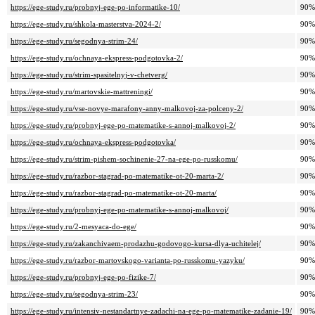
https://ege-study.ru/probnyj-ege-po-informatike-10/
90%
https://ege-study.ru/shkola-masterstva-2024-2/
90%
https://ege-study.ru/segodnya-strim-24/
90%
https://ege-study.ru/ochnaya-ekspress-podgotovka-2/
90%
https://ege-study.ru/strim-spasitelnyj-v-chetverg/
90%
https://ege-study.ru/martovskie-mattreningi/
90%
https://ege-study.ru/vse-novye-marafony-anny-malkovoj-za-polceny-2/
90%
https://ege-study.ru/probnyj-ege-po-matematike-s-annoj-malkovoj-2/
90%
https://ege-study.ru/ochnaya-ekspress-podgotovka/
90%
https://ege-study.ru/strim-pishem-sochinenie-27-na-ege-po-russkomu/
90%
https://ege-study.ru/razbor-stagrad-po-matematike-ot-20-marta-2/
90%
https://ege-study.ru/razbor-stagrad-po-matematike-ot-20-marta/
90%
https://ege-study.ru/probnyj-ege-po-matematike-s-annoj-malkovoj/
90%
https://ege-study.ru/2-mesyaca-do-ege/
90%
https://ege-study.ru/zakanchivaem-prodazhu-godovogo-kursa-dlya-uchitelej/
90%
https://ege-study.ru/razbor-martovskogo-varianta-po-russkomu-yazyku/
90%
https://ege-study.ru/probnyj-ege-po-fizike-7/
90%
https://ege-study.ru/segodnya-strim-23/
90%
https://ege-study.ru/intensiv-nestandartnye-zadachi-na-ege-po-matematike-zadanie-19/
90%