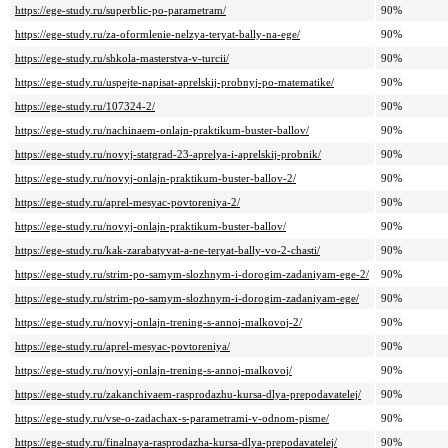
https://ege-study.ru/superblic-po-parametram/
90%
https://ege-study.ru/za-oformlenie-nelzya-teryat-bally-na-ege/
90%
https://ege-study.ru/shkola-masterstva-v-turcii/
90%
https://ege-study.ru/uspejte-napisat-aprelskij-probnyj-po-matematike/
90%
https://ege-study.ru/107324-2/
90%
https://ege-study.ru/nachinaem-onlajn-praktikum-buster-ballov/
90%
https://ege-study.ru/novyj-statgrad-23-aprelya-i-aprelskij-probnik/
90%
https://ege-study.ru/novyj-onlajn-praktikum-buster-ballov-2/
90%
https://ege-study.ru/aprel-mesyac-povtoreniya-2/
90%
https://ege-study.ru/novyj-onlajn-praktikum-buster-ballov/
90%
https://ege-study.ru/kak-zarabatyvat-a-ne-teryat-bally-vo-2-chasti/
90%
https://ege-study.ru/strim-po-samym-slozhnym-i-dorogim-zadaniyam-ege-2/
90%
https://ege-study.ru/strim-po-samym-slozhnym-i-dorogim-zadaniyam-ege/
90%
https://ege-study.ru/novyj-onlajn-trening-s-annoj-malkovoj-2/
90%
https://ege-study.ru/aprel-mesyac-povtoreniya/
90%
https://ege-study.ru/novyj-onlajn-trening-s-annoj-malkovoj/
90%
https://ege-study.ru/zakanchivaem-rasprodazhu-kursa-dlya-prepodavatelej/
90%
https://ege-study.ru/vse-o-zadachax-s-parametrami-v-odnom-pisme/
90%
https://ege-study.ru/finalnaya-rasprodazha-kursa-dlya-prepodavatelej/
90%