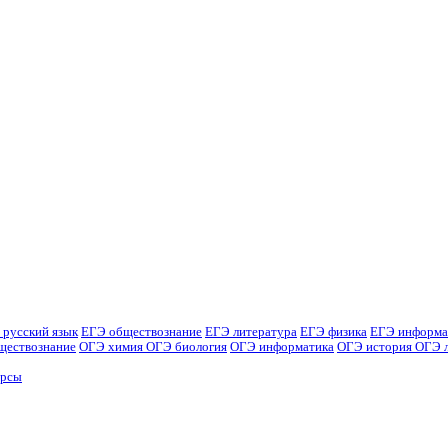
 русский язык
ЕГЭ обществознание
ЕГЭ литература
ЕГЭ физика
ЕГЭ информа
ществознание
ОГЭ химия
ОГЭ биология
ОГЭ информатика
ОГЭ история
ОГЭ 
урсы