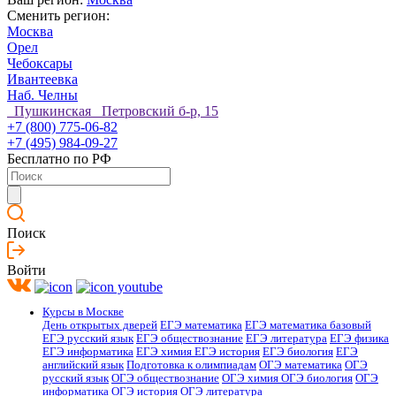
Сменить регион:
Москва
Орел
Чебоксары
Ивантеевка
Наб. Челны
Пушкинская Петровский б-р, 15
+7 (800) 775-06-82
+7 (495) 984-09-27
Бесплатно по РФ
Поиск
Войти
Курсы в Москве
День открытых дверей
ЕГЭ математика
ЕГЭ математика базовый
ЕГЭ русский язык
ЕГЭ обществознание
ЕГЭ литература
ЕГЭ физика
ЕГЭ информатика
ЕГЭ химия
ЕГЭ история
ЕГЭ биология
ЕГЭ
английский язык
Подготовка к олимпиадам
ОГЭ математика
ОГЭ
русский язык
ОГЭ обществознание
ОГЭ химия
ОГЭ биология
ОГЭ
информатика
ОГЭ история
ОГЭ литература