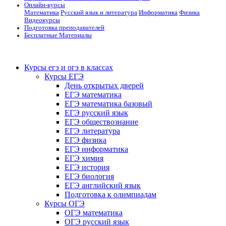
Онлайн-курсы
Математика
Русский язык и литература
Информатика
Физика
Видеокурсы
Подготовка преподавателей
Бесплатные Материалы
Курсы егэ и огэ в классах
Курсы ЕГЭ
День открытых дверей
ЕГЭ математика
ЕГЭ математика базовый
ЕГЭ русский язык
ЕГЭ обществознание
ЕГЭ литература
ЕГЭ физика
ЕГЭ информатика
ЕГЭ химия
ЕГЭ история
ЕГЭ биология
ЕГЭ английский язык
Подготовка к олимпиадам
Курсы ОГЭ
ОГЭ математика
ОГЭ русский язык