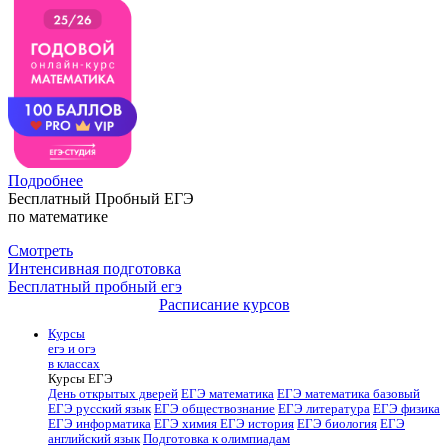
Подробнее
Бесплатный Пробный ЕГЭ
по математике
Смотреть
Интенсивная подготовка
Бесплатный пробный егэ
Расписание курсов
Курсы
егэ и огэ
в классах
Курсы ЕГЭ
День открытых дверей
ЕГЭ математика
ЕГЭ математика базовый
ЕГЭ русский язык
ЕГЭ обществознание
ЕГЭ литература
ЕГЭ физика
ЕГЭ информатика
ЕГЭ химия
ЕГЭ история
ЕГЭ биология
ЕГЭ
английский язык
Подготовка к олимпиадам