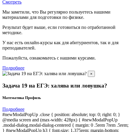
Смотреть
Мы заметили, что Вы регулярно пользуетесь нашими
материалами для подготовки по
физике.
Результат будет выше, если готовиться по отработанной
методике.
У нас есть онлайн-курсы как для абитуриентов, так и для
преподавателей.
Пожалуйста, ознакомьтесь с нашими курсами.
Подробнее
×
Задача 19 на ЕГЭ: халява или ловушка?
Математика Профиль
Подробнее
#newModalPopUp .close { position: absolute; top: 0; right: 0; }
@media screen and (max-width: 428px) { #newModalPopUp
.modal-dialog.modal-dialog-centered { margin: 0 .5rem 7rem .5rem;
} #newModalPopUp h3 { font-size: 1.375rem; margin-bottom: