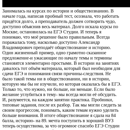
Занималась на курсах по истории и обществознанию. В
начале года, написав пробный тест, осознала, что работать
придётся долго, а преподаватель должен сотворить чудо,
доступно объяснив весь материал. Долго искала курсы по
Москве, остановилась на ЕГЭ Студии. И теперь я
понимаю, что моё решение было правильным. Всегда
поражалась тому, насколько доступно Александр
Владимирович преподаёт обществознание и историю.
Один жизненный пример, одно грамотно сказанное
предложение-и ужасающие по началу темы и термины
становятся элементарно простыми. В истории на занятиях
давалось тот объём материала, который был необходим для
сдачи ЕГЭ и понимания связи причины-следствия. Не
было такой темы ни в обществознании, ни в истории,
которую мы бы не изучили, но которая оказалась бы в ЕГЭ.
Только то, что нужно, ни больше, ни меньше. Если было
желание углубиться в тему- мы всегда могли её обсудить.
И, разумеется, на каждом занятии практика. Пробники,
типовые задания, после их разбор. Так мы могли следить за
своим прогрессом, понимать, каким темам нужно уделить
больше внимания. В итоге обществознание я сдала на 84
балла, историю- на 89. мечта поступить в хороший ВУЗ
теперь осуществима, за что огромное спасибо ЕГЭ Студии