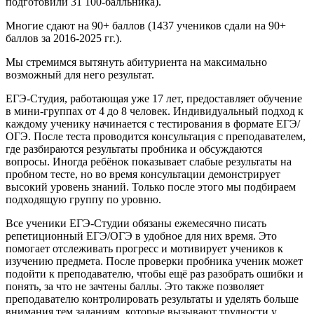
подготовили 31 100-балльника).
Многие сдают на 90+ баллов (1437 учеников сдали на 90+
баллов за 2016-2025 гг.).
Мы стремимся вытянуть абитуриента на максимально
возможный для него результат.
ЕГЭ-Студия, работающая уже 17 лет, предоставляет обучение
в мини-группах от 4 до 8 человек. Индивидуальный подход к
каждому ученику начинается с тестирования в формате ЕГЭ/
ОГЭ. После теста проводится консультация с преподавателем,
где разбираются результаты пробника и обсуждаются
вопросы. Иногда ребёнок показывает слабые результаты на
пробном тесте, но во время консультации демонстрирует
высокий уровень знаний. Только после этого мы подбираем
подходящую группу по уровню.
Все ученики ЕГЭ-Студии обязаны ежемесячно писать
репетиционный ЕГЭ/ОГЭ в удобное для них время. Это
помогает отслеживать прогресс и мотивирует учеников к
изучению предмета. После проверки пробника ученик может
подойти к преподавателю, чтобы ещё раз разобрать ошибки и
понять, за что не зачтены баллы. Это также позволяет
преподавателю контролировать результаты и уделять больше
внимания тем заданиям, которые вызывают трудности у