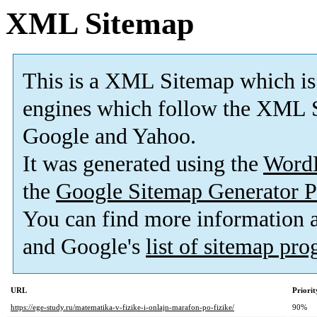
XML Sitemap
This is a XML Sitemap which is
engines which follow the XML S
Google and Yahoo.
It was generated using the
Word
the
Google Sitemap Generator P
You can find more information
and Google's
list of sitemap pr
URL
Priorit
https://ege-study.ru/matematika-v-fizike-i-onlajn-marafon-po-fizike/
90%