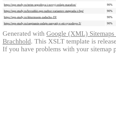
https://ege-study.ru/strim-segodnya-i-novyj-onlajn-marafon/
90%
https://ege-study.ru/lovushki-ege-razbor-variantov-statgrada-i-fipi/
90%
https://ege-study.ru/shturmuem-zadachu-19/
90%
https://ege-study.ru/raspisanie-onlajn-zanyatij-v-eti-vyxodnye-3/
90%
Generated with
Google (XML) Sitemaps G
Brachhold
. This XSLT template is releas
If you have problems with your sitemap p