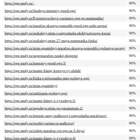
https://ege-study.ru/,,
90%
https://ege-study.ru/finalnye-intensivy-pered-ege/
90%
https://ege-study.ru/8-trenirovochnyx-variantov-ege-po-matematike/
90%
https://ege-study.ru/marafon-skoraya-pomoshh-pered-ege-uzhe-zavtra/
90%
https://ege-study.ru/unikalnyj-strim-i-rasprodazha-eksklyuzivnogo-kursa/
90%
https://ege-study.ru/unikalnyj-strim-27-maya-matematika-fizika/
90%
https://ege-study.ru/strim-spasitelnyj-marafon-skoraya-pomoshh-i-poleznye-sovety/
90%
https://ege-study.ru/supermarafon-russkij-ekspress/
90%
https://ege-study.ru/intensivy-pered-ege-3/
90%
https://ege-study.ru/master-klassy-kotorye-vy-zhdali/
90%
https://ege-study.ru/fizika-i-informatika-start-probnyx-ege/
90%
https://ege-study.ru/strim-spasitelnyj/
90%
https://ege-study.ru/razbiraem-probnyj-ege/
90%
https://ege-study.ru/master-klassy-v-vyxodnye-5/
90%
https://ege-study.ru/segodnya-strim-po-parametram-2/
90%
https://ege-study.ru/intensiv-anny-malkovoj-i-rasprodazha-marafonov/
90%
https://ege-study.ru/svezhij-variant-ot-malkovoj/
90%
https://ege-study.ru/onlajn-marafon-ves-ege-za-3-dnya/
90%
https://ege-study.ru/master-klassy-v-vyxodnye-4/
90%