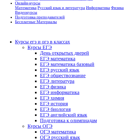
Онлайн-курсы
Математика
Русский язык и литература
Информатика
Физика
Видеокурсы
Подготовка преподавателей
Бесплатные Материалы
Курсы егэ и огэ в классах
Курсы ЕГЭ
День открытых дверей
ЕГЭ математика
ЕГЭ математика базовый
ЕГЭ русский язык
ЕГЭ обществознание
ЕГЭ литература
ЕГЭ физика
ЕГЭ информатика
ЕГЭ химия
ЕГЭ история
ЕГЭ биология
ЕГЭ английский язык
Подготовка к олимпиадам
Курсы ОГЭ
ОГЭ математика
ОГЭ русский язык