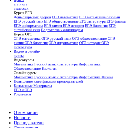
егэ и огэ
в классах
Курсы ЕГЭ
День открытых дверей
ЕГЭ математика
ЕГЭ математика базовый
ЕГЭ русский язык
ЕГЭ обществознание
ЕГЭ литература
ЕГЭ физика
ЕГЭ информатика
ЕГЭ химия
ЕГЭ история
ЕГЭ биология
ЕГЭ
английский язык
Подготовка к олимпиадам
Курсы ОГЭ
ОГЭ математика
ОГЭ русский язык
ОГЭ обществознание
ОГЭ
химия
ОГЭ биология
ОГЭ информатика
ОГЭ история
ОГЭ
литература
Видео и онлайн-
курсы
Видеокурсы
Математика
Русский язык и литература
Информатика
Обществознание
Биология
Онлайн курсы
Математика
Русский язык и литература
Информатика
Физика
Повышение квалификации преподавателей
Бесплатные Материалы
ЕГЭ и ОГЭ
Родителям
О компании
Новости
Преподаватели
Достижения