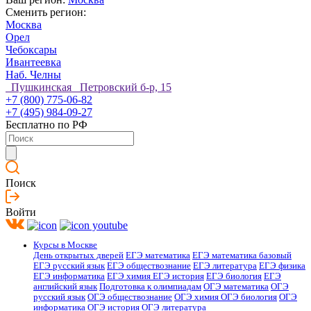
Сменить регион:
Москва
Орел
Чебоксары
Ивантеевка
Наб. Челны
Пушкинская Петровский б-р, 15
+7 (800) 775-06-82
+7 (495) 984-09-27
Бесплатно по РФ
Поиск
Войти
Курсы в Москве
День открытых дверей
ЕГЭ математика
ЕГЭ математика базовый
ЕГЭ русский язык
ЕГЭ обществознание
ЕГЭ литература
ЕГЭ физика
ЕГЭ информатика
ЕГЭ химия
ЕГЭ история
ЕГЭ биология
ЕГЭ
английский язык
Подготовка к олимпиадам
ОГЭ математика
ОГЭ
русский язык
ОГЭ обществознание
ОГЭ химия
ОГЭ биология
ОГЭ
информатика
ОГЭ история
ОГЭ литература