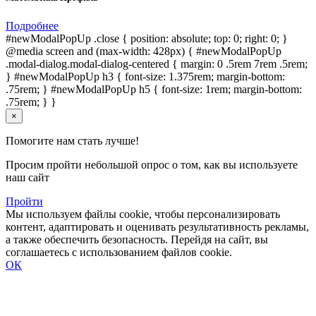
Подробнее
#newModalPopUp .close { position: absolute; top: 0; right: 0; }
@media screen and (max-width: 428px) { #newModalPopUp
.modal-dialog.modal-dialog-centered { margin: 0 .5rem 7rem .5rem;
} #newModalPopUp h3 { font-size: 1.375rem; margin-bottom:
.75rem; } #newModalPopUp h5 { font-size: 1rem; margin-bottom:
.75rem; } }
×
Помогите нам стать лучше!
Просим пройти небольшой опрос о том, как вы используете
наш сайт
Пройти
Мы используем файлы cookie, чтобы персонализировать
контент, адаптировать и оценивать результативность рекламы,
а также обеспечить безопасность. Перейдя на сайт, вы
соглашаетесь с использованием файлов cookie.
ОК