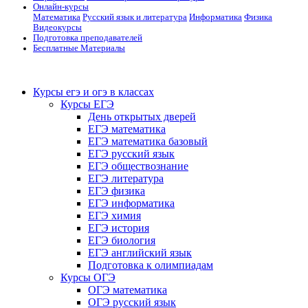
Онлайн-курсы
Математика
Русский язык и литература
Информатика
Физика
Видеокурсы
Подготовка преподавателей
Бесплатные Материалы
Курсы егэ и огэ в классах
Курсы ЕГЭ
День открытых дверей
ЕГЭ математика
ЕГЭ математика базовый
ЕГЭ русский язык
ЕГЭ обществознание
ЕГЭ литература
ЕГЭ физика
ЕГЭ информатика
ЕГЭ химия
ЕГЭ история
ЕГЭ биология
ЕГЭ английский язык
Подготовка к олимпиадам
Курсы ОГЭ
ОГЭ математика
ОГЭ русский язык