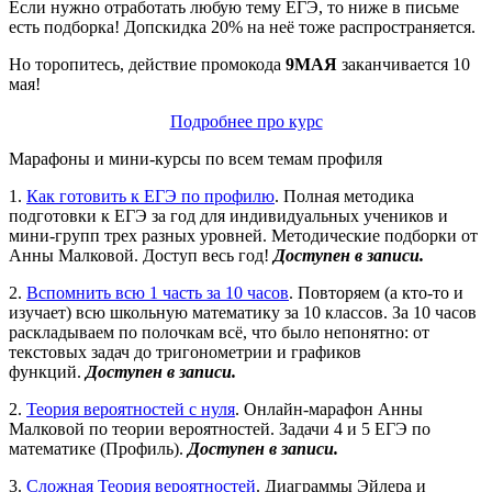
Если нужно отработать любую тему ЕГЭ, то ниже в письме
есть подборка! Допскидка 20% на неё тоже распространяется.
Но торопитесь, действие промокода
9МАЯ
заканчивается 10
мая!
Подробнее про курс
Марафоны и мини-курсы по всем темам профиля
1.
Как готовить к ЕГЭ по профилю
. Полная методика
подготовки к ЕГЭ за год для индивидуальных учеников и
мини-групп трех разных уровней. Методические подборки от
Анны Малковой. Доступ весь год!
Доступен в записи.
2.
Вспомнить всю 1 часть за 10 часов
. Повторяем (а кто-то и
изучает) всю школьную математику за 10 классов. За 10 часов
раскладываем по полочкам всё, что было непонятно: от
текстовых задач до тригонометрии и графиков
функций.
Доступен в записи.
2.
Теория вероятностей с нуля
. Онлайн-марафон Анны
Малковой по теории вероятностей. Задачи 4 и 5 ЕГЭ по
математике (Профиль).
Доступен в записи.
3.
Сложная Теория вероятностей
. Диаграммы Эйлера и