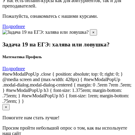
У нас есть онлайн-курсы как для абитуриентов, так и для
преподавателей.
Пожалуйста, ознакомьтесь с нашими курсами.
Подробнее
×
Задача 19 на ЕГЭ: халява или ловушка?
Математика Профиль
Подробнее
#newModalPopUp .close { position: absolute; top: 0; right: 0; }
@media screen and (max-width: 428px) { #newModalPopUp
.modal-dialog.modal-dialog-centered { margin: 0 .5rem 7rem .5rem;
} #newModalPopUp h3 { font-size: 1.375rem; margin-bottom:
.75rem; } #newModalPopUp h5 { font-size: 1rem; margin-bottom:
.75rem; } }
×
Помогите нам стать лучше!
Просим пройти небольшой опрос о том, как вы используете
наш сайт