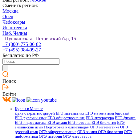
Сменить регион:
Москва
Орел
Чебоксары
Ивантеевка
Наб. Челны
Пушкинская Петровский б-р, 15
+7 (800) 775-06-82
+7 (495) 984-09-27
Бесплатно по РФ
Поиск
Войти
Курсы в Москве
День открытых дверей
ЕГЭ математика
ЕГЭ математика базовый
ЕГЭ русский язык
ЕГЭ обществознание
ЕГЭ литература
ЕГЭ физика
ЕГЭ информатика
ЕГЭ химия
ЕГЭ история
ЕГЭ биология
ЕГЭ
английский язык
Подготовка к олимпиадам
ОГЭ математика
ОГЭ
русский язык
ОГЭ обществознание
ОГЭ химия
ОГЭ биология
ОГЭ
информатика
ОГЭ история
ОГЭ литература