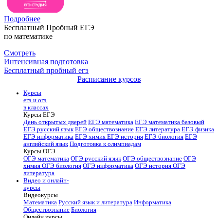
Подробнее
Бесплатный Пробный ЕГЭ
по математике
Смотреть
Интенсивная подготовка
Бесплатный пробный егэ
Расписание курсов
Курсы
егэ и огэ
в классах
Курсы ЕГЭ
День открытых дверей
ЕГЭ математика
ЕГЭ математика базовый
ЕГЭ русский язык
ЕГЭ обществознание
ЕГЭ литература
ЕГЭ физика
ЕГЭ информатика
ЕГЭ химия
ЕГЭ история
ЕГЭ биология
ЕГЭ
английский язык
Подготовка к олимпиадам
Курсы ОГЭ
ОГЭ математика
ОГЭ русский язык
ОГЭ обществознание
ОГЭ
химия
ОГЭ биология
ОГЭ информатика
ОГЭ история
ОГЭ
литература
Видео и онлайн-
курсы
Видеокурсы
Математика
Русский язык и литература
Информатика
Обществознание
Биология
Онлайн курсы