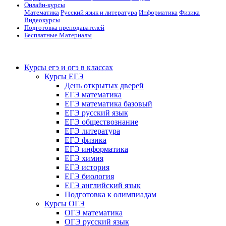
Онлайн-курсы
Математика
Русский язык и литература
Информатика
Физика
Видеокурсы
Подготовка преподавателей
Бесплатные Материалы
Курсы егэ и огэ в классах
Курсы ЕГЭ
День открытых дверей
ЕГЭ математика
ЕГЭ математика базовый
ЕГЭ русский язык
ЕГЭ обществознание
ЕГЭ литература
ЕГЭ физика
ЕГЭ информатика
ЕГЭ химия
ЕГЭ история
ЕГЭ биология
ЕГЭ английский язык
Подготовка к олимпиадам
Курсы ОГЭ
ОГЭ математика
ОГЭ русский язык