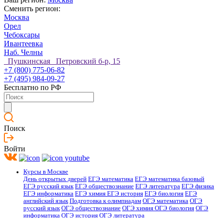
Сменить регион:
Москва
Орел
Чебоксары
Ивантеевка
Наб. Челны
Пушкинская Петровский б-р, 15
+7 (800) 775-06-82
+7 (495) 984-09-27
Бесплатно по РФ
Поиск
Войти
Курсы в Москве
День открытых дверей
ЕГЭ математика
ЕГЭ математика базовый
ЕГЭ русский язык
ЕГЭ обществознание
ЕГЭ литература
ЕГЭ физика
ЕГЭ информатика
ЕГЭ химия
ЕГЭ история
ЕГЭ биология
ЕГЭ
английский язык
Подготовка к олимпиадам
ОГЭ математика
ОГЭ
русский язык
ОГЭ обществознание
ОГЭ химия
ОГЭ биология
ОГЭ
информатика
ОГЭ история
ОГЭ литература