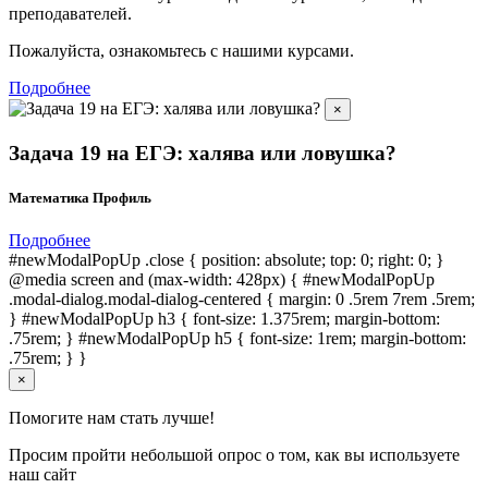
преподавателей.
Пожалуйста, ознакомьтесь с нашими курсами.
Подробнее
×
Задача 19 на ЕГЭ: халява или ловушка?
Математика Профиль
Подробнее
#newModalPopUp .close { position: absolute; top: 0; right: 0; }
@media screen and (max-width: 428px) { #newModalPopUp
.modal-dialog.modal-dialog-centered { margin: 0 .5rem 7rem .5rem;
} #newModalPopUp h3 { font-size: 1.375rem; margin-bottom:
.75rem; } #newModalPopUp h5 { font-size: 1rem; margin-bottom:
.75rem; } }
×
Помогите нам стать лучше!
Просим пройти небольшой опрос о том, как вы используете
наш сайт