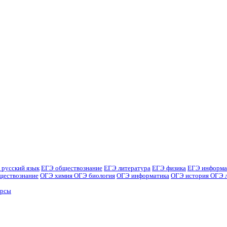
 русский язык
ЕГЭ обществознание
ЕГЭ литература
ЕГЭ физика
ЕГЭ информа
ществознание
ОГЭ химия
ОГЭ биология
ОГЭ информатика
ОГЭ история
ОГЭ 
урсы