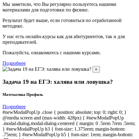
Мы заметили, что Вы регулярно пользуетесь нашими
материалами для подготовки по
физике.
Результат будет выше, если готовиться по отработанной
методике.
У нас есть онлайн-курсы как для абитуриентов, так и для
преподавателей.
Пожалуйста, ознакомьтесь с нашими курсами.
Подробнее
×
Задача 19 на ЕГЭ: халява или ловушка?
Математика Профиль
Подробнее
#newModalPopUp .close { position: absolute; top: 0; right: 0; }
@media screen and (max-width: 428px) { #newModalPopUp
.modal-dialog.modal-dialog-centered { margin: 0 .5rem 7rem .5rem;
} #newModalPopUp h3 { font-size: 1.375rem; margin-bottom:
.75rem; } #newModalPopUp h5 { font-size: 1rem; margin-bottom: