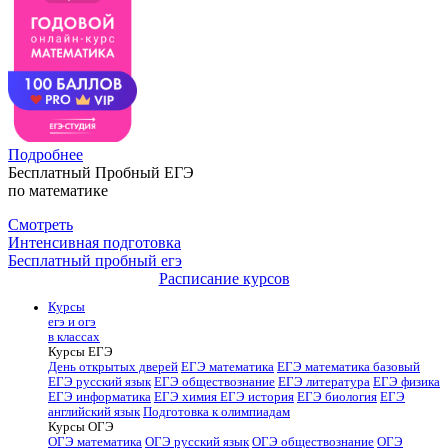
Подробнее
Бесплатный Пробный ЕГЭ
по математике
Смотреть
Интенсивная подготовка
Бесплатный пробный егэ
Расписание курсов
Курсы
егэ и огэ
в классах
Курсы ЕГЭ
День открытых дверей
ЕГЭ математика
ЕГЭ математика базовый
ЕГЭ русский язык
ЕГЭ обществознание
ЕГЭ литература
ЕГЭ физика
ЕГЭ информатика
ЕГЭ химия
ЕГЭ история
ЕГЭ биология
ЕГЭ
английский язык
Подготовка к олимпиадам
Курсы ОГЭ
ОГЭ математика
ОГЭ русский язык
ОГЭ обществознание
ОГЭ