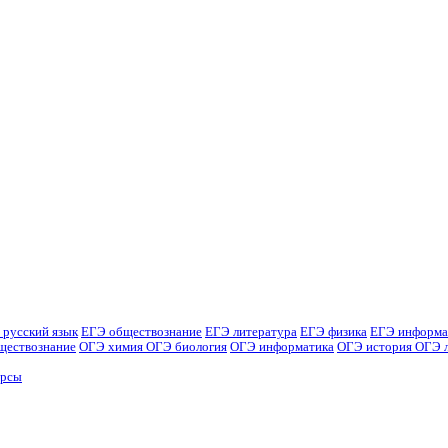
 русский язык
ЕГЭ обществознание
ЕГЭ литература
ЕГЭ физика
ЕГЭ информа
ществознание
ОГЭ химия
ОГЭ биология
ОГЭ информатика
ОГЭ история
ОГЭ 
урсы