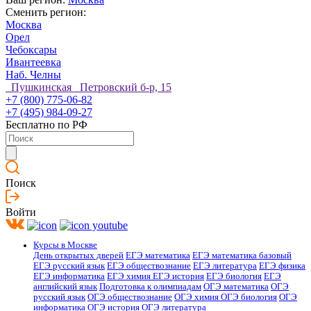
Сменить регион:
Москва
Орел
Чебоксары
Ивантеевка
Наб. Челны
Пушкинская Петровский б-р, 15
+7 (800) 775-06-82
+7 (495) 984-09-27
Бесплатно по РФ
Поиск
Войти
Курсы в Москве
День открытых дверей
ЕГЭ математика
ЕГЭ математика базовый
ЕГЭ русский язык
ЕГЭ обществознание
ЕГЭ литература
ЕГЭ физика
ЕГЭ информатика
ЕГЭ химия
ЕГЭ история
ЕГЭ биология
ЕГЭ
английский язык
Подготовка к олимпиадам
ОГЭ математика
ОГЭ
русский язык
ОГЭ обществознание
ОГЭ химия
ОГЭ биология
ОГЭ
информатика
ОГЭ история
ОГЭ литература