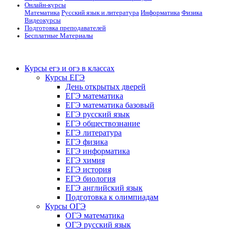
Онлайн-курсы
Математика
Русский язык и литература
Информатика
Физика
Видеокурсы
Подготовка преподавателей
Бесплатные Материалы
Курсы егэ и огэ в классах
Курсы ЕГЭ
День открытых дверей
ЕГЭ математика
ЕГЭ математика базовый
ЕГЭ русский язык
ЕГЭ обществознание
ЕГЭ литература
ЕГЭ физика
ЕГЭ информатика
ЕГЭ химия
ЕГЭ история
ЕГЭ биология
ЕГЭ английский язык
Подготовка к олимпиадам
Курсы ОГЭ
ОГЭ математика
ОГЭ русский язык