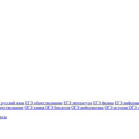
 русский язык
ЕГЭ обществознание
ЕГЭ литература
ЕГЭ физика
ЕГЭ информа
ществознание
ОГЭ химия
ОГЭ биология
ОГЭ информатика
ОГЭ история
ОГЭ 
урсы