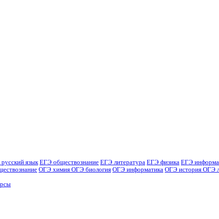
 русский язык
ЕГЭ обществознание
ЕГЭ литература
ЕГЭ физика
ЕГЭ информа
ществознание
ОГЭ химия
ОГЭ биология
ОГЭ информатика
ОГЭ история
ОГЭ 
урсы