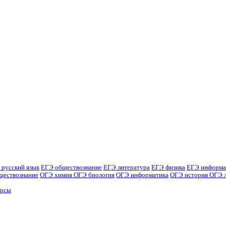
 русский язык
ЕГЭ обществознание
ЕГЭ литература
ЕГЭ физика
ЕГЭ информа
ществознание
ОГЭ химия
ОГЭ биология
ОГЭ информатика
ОГЭ история
ОГЭ 
урсы