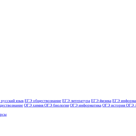
 русский язык
ЕГЭ обществознание
ЕГЭ литература
ЕГЭ физика
ЕГЭ информа
ществознание
ОГЭ химия
ОГЭ биология
ОГЭ информатика
ОГЭ история
ОГЭ 
урсы