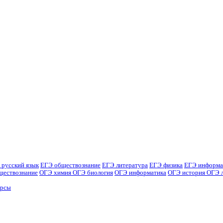
 русский язык
ЕГЭ обществознание
ЕГЭ литература
ЕГЭ физика
ЕГЭ информа
ществознание
ОГЭ химия
ОГЭ биология
ОГЭ информатика
ОГЭ история
ОГЭ 
урсы