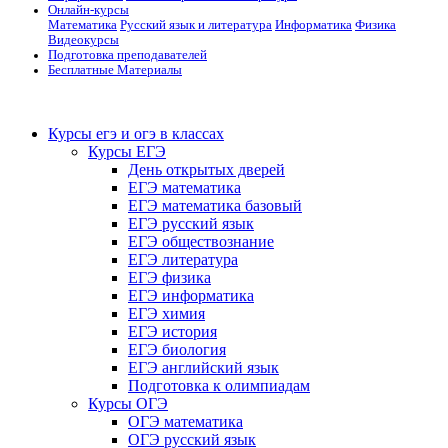
Онлайн-курсы
Математика
Русский язык и литература
Информатика
Физика
Видеокурсы
Подготовка преподавателей
Бесплатные Материалы
Курсы егэ и огэ в классах
Курсы ЕГЭ
День открытых дверей
ЕГЭ математика
ЕГЭ математика базовый
ЕГЭ русский язык
ЕГЭ обществознание
ЕГЭ литература
ЕГЭ физика
ЕГЭ информатика
ЕГЭ химия
ЕГЭ история
ЕГЭ биология
ЕГЭ английский язык
Подготовка к олимпиадам
Курсы ОГЭ
ОГЭ математика
ОГЭ русский язык