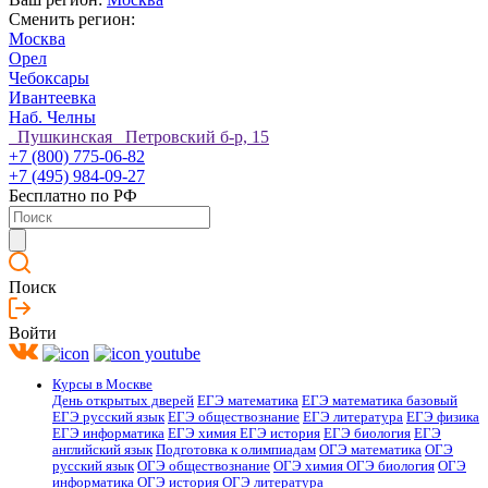
Сменить регион:
Москва
Орел
Чебоксары
Ивантеевка
Наб. Челны
Пушкинская Петровский б-р, 15
+7 (800) 775-06-82
+7 (495) 984-09-27
Бесплатно по РФ
Поиск
Войти
Курсы в Москве
День открытых дверей
ЕГЭ математика
ЕГЭ математика базовый
ЕГЭ русский язык
ЕГЭ обществознание
ЕГЭ литература
ЕГЭ физика
ЕГЭ информатика
ЕГЭ химия
ЕГЭ история
ЕГЭ биология
ЕГЭ
английский язык
Подготовка к олимпиадам
ОГЭ математика
ОГЭ
русский язык
ОГЭ обществознание
ОГЭ химия
ОГЭ биология
ОГЭ
информатика
ОГЭ история
ОГЭ литература