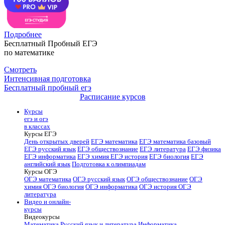
Подробнее
Бесплатный Пробный ЕГЭ
по математике
Смотреть
Интенсивная подготовка
Бесплатный пробный егэ
Расписание курсов
Курсы
егэ и огэ
в классах
Курсы ЕГЭ
День открытых дверей
ЕГЭ математика
ЕГЭ математика базовый
ЕГЭ русский язык
ЕГЭ обществознание
ЕГЭ литература
ЕГЭ физика
ЕГЭ информатика
ЕГЭ химия
ЕГЭ история
ЕГЭ биология
ЕГЭ
английский язык
Подготовка к олимпиадам
Курсы ОГЭ
ОГЭ математика
ОГЭ русский язык
ОГЭ обществознание
ОГЭ
химия
ОГЭ биология
ОГЭ информатика
ОГЭ история
ОГЭ
литература
Видео и онлайн-
курсы
Видеокурсы
Математика
Русский язык и литература
Информатика