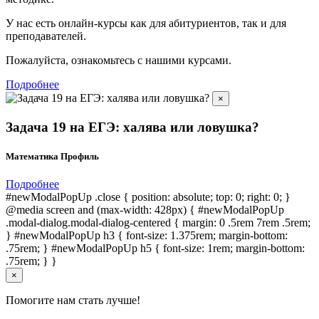
У нас есть онлайн-курсы как для абитуриентов, так и для
преподавателей.
Пожалуйста, ознакомьтесь с нашими курсами.
Подробнее
×
Задача 19 на ЕГЭ: халява или ловушка?
Математика Профиль
Подробнее
#newModalPopUp .close { position: absolute; top: 0; right: 0; }
@media screen and (max-width: 428px) { #newModalPopUp
.modal-dialog.modal-dialog-centered { margin: 0 .5rem 7rem .5rem;
} #newModalPopUp h3 { font-size: 1.375rem; margin-bottom:
.75rem; } #newModalPopUp h5 { font-size: 1rem; margin-bottom:
.75rem; } }
×
Помогите нам стать лучше!