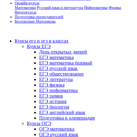
Онлайн-курсы
Математика
Русский язык и литература
Информатика
Физика
Видеокурсы
Подготовка преподавателей
Бесплатные Материалы
Курсы егэ и огэ в классах
Курсы ЕГЭ
День открытых дверей
ЕГЭ математика
ЕГЭ математика базовый
ЕГЭ русский язык
ЕГЭ обществознание
ЕГЭ литература
ЕГЭ физика
ЕГЭ информатика
ЕГЭ химия
ЕГЭ история
ЕГЭ биология
ЕГЭ английский язык
Подготовка к олимпиадам
Курсы ОГЭ
ОГЭ математика
ОГЭ русский язык