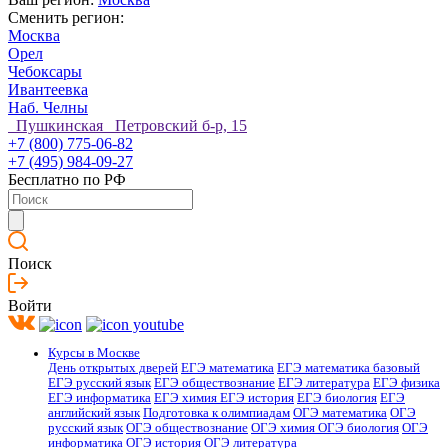
Сменить регион:
Москва
Орел
Чебоксары
Ивантеевка
Наб. Челны
Пушкинская Петровский б-р, 15
+7 (800) 775-06-82
+7 (495) 984-09-27
Бесплатно по РФ
Поиск
Войти
Курсы в Москве
День открытых дверей
ЕГЭ математика
ЕГЭ математика базовый
ЕГЭ русский язык
ЕГЭ обществознание
ЕГЭ литература
ЕГЭ физика
ЕГЭ информатика
ЕГЭ химия
ЕГЭ история
ЕГЭ биология
ЕГЭ
английский язык
Подготовка к олимпиадам
ОГЭ математика
ОГЭ
русский язык
ОГЭ обществознание
ОГЭ химия
ОГЭ биология
ОГЭ
информатика
ОГЭ история
ОГЭ литература