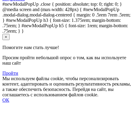
#newModalPopUp .close { position: absolute; top: 0; right: 0; }
@media screen and (max-width: 428px) { #newModalPopUp
.modal-dialog.modal-dialog-centered { margin: 0 .5rem 7rem .5rem;
} #newModalPopUp h3 { font-size: 1.375rem; margin-bottom:
.75rem; } #newModalPopUp h5 { font-size: 1rem; margin-bottom:
.75rem; } }
×
Помогите нам стать лучше!
Просим пройти небольшой опрос о том, как вы используете
наш сайт
Пройти
Мы используем файлы cookie, чтобы персонализировать
контент, адаптировать и оценивать результативность рекламы,
а также обеспечить безопасность. Перейдя на сайт, вы
соглашаетесь с использованием файлов cookie.
ОК