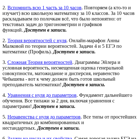
2.
Вспомнить всю 1 часть за 10 часов
. Повторяем (а кто-то и
изучает) всю школьную математику за 10 классов. За 10 часов
раскладываем по полочкам всё, что было непонятно: от
текстовых задач до тригонометрии и графиков
функций.
Доступен в записи.
2.
Теория вероятностей с нуля
. Онлайн-марафон Анны
Малковой по теории вероятностей. Задачи 4 и 5 ЕГЭ по
математике (Профиль).
Доступен в записи.
3.
Сложная Теория вероятностей
. Диаграммы Эйлера и
условная вероятность, несмещенная оценка генеральной
совокупности, матожидание и дисперсия, неравенство
Чебышева - вот к чему должен быть готов школьный
преподаватель математики!
Доступен в записи.
4.
Уравнения с нуля до параметров
. Фундамент дальнейшего
обучения. Все типажи за 2 дня, включая уравнения с
параметрами!
Доступен в записи.
5.
Неравенства с нуля до параметров
. Все типы от простейших
квадратичных до комбинированных и
нестандартных.
Доступен в записи.
6.
Задачи на числа и их свойства
. Самая дорогая задача ЕГЭ на