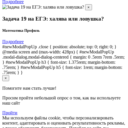
Подробнее
×
Задача 19 на ЕГЭ: халява или ловушка?
Математика Профиль
Подробнее
#newModalPopUp .close { position: absolute; top: 0; right: 0; }
@media screen and (max-width: 428px) { #newModalPopUp
.modal-dialog.modal-dialog-centered { margin: 0 .5rem 7rem .5rem;
} #newModalPopUp h3 { font-size: 1.375rem; margin-bottom:
.75rem; } #newModalPopUp h5 { font-size: 1rem; margin-bottom:
.75rem; } }
×
Помогите нам стать лучше!
Просим пройти небольшой опрос о том, как вы используете
наш сайт
Пройти
Мы используем файлы cookie, чтобы персонализировать
контент, адаптировать и оценивать результативность рекламы,