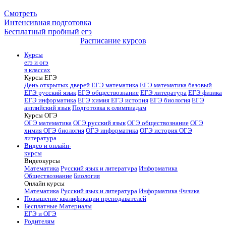
Смотреть
Интенсивная подготовка
Бесплатный пробный егэ
Расписание курсов
Курсы
егэ и огэ
в классах
Курсы ЕГЭ
День открытых дверей
ЕГЭ математика
ЕГЭ математика базовый
ЕГЭ русский язык
ЕГЭ обществознание
ЕГЭ литература
ЕГЭ физика
ЕГЭ информатика
ЕГЭ химия
ЕГЭ история
ЕГЭ биология
ЕГЭ
английский язык
Подготовка к олимпиадам
Курсы ОГЭ
ОГЭ математика
ОГЭ русский язык
ОГЭ обществознание
ОГЭ
химия
ОГЭ биология
ОГЭ информатика
ОГЭ история
ОГЭ
литература
Видео и онлайн-
курсы
Видеокурсы
Математика
Русский язык и литература
Информатика
Обществознание
Биология
Онлайн курсы
Математика
Русский язык и литература
Информатика
Физика
Повышение квалификации преподавателей
Бесплатные Материалы
ЕГЭ и ОГЭ
Родителям