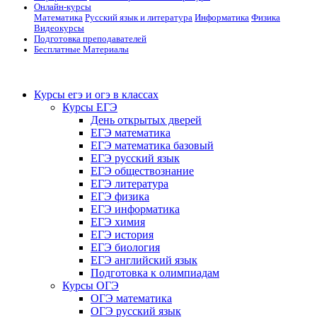
Онлайн-курсы
Математика
Русский язык и литература
Информатика
Физика
Видеокурсы
Подготовка преподавателей
Бесплатные Материалы
Курсы егэ и огэ в классах
Курсы ЕГЭ
День открытых дверей
ЕГЭ математика
ЕГЭ математика базовый
ЕГЭ русский язык
ЕГЭ обществознание
ЕГЭ литература
ЕГЭ физика
ЕГЭ информатика
ЕГЭ химия
ЕГЭ история
ЕГЭ биология
ЕГЭ английский язык
Подготовка к олимпиадам
Курсы ОГЭ
ОГЭ математика
ОГЭ русский язык