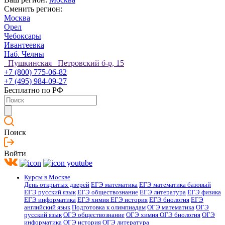
Сменить регион:
Москва
Орел
Чебоксары
Ивантеевка
Наб. Челны
Пушкинская Петровский б-р, 15
+7 (800) 775-06-82
+7 (495) 984-09-27
Бесплатно по РФ
Поиск
Войти
Курсы в Москве
День открытых дверей
ЕГЭ математика
ЕГЭ математика базовый
ЕГЭ русский язык
ЕГЭ обществознание
ЕГЭ литература
ЕГЭ физика
ЕГЭ информатика
ЕГЭ химия
ЕГЭ история
ЕГЭ биология
ЕГЭ
английский язык
Подготовка к олимпиадам
ОГЭ математика
ОГЭ
русский язык
ОГЭ обществознание
ОГЭ химия
ОГЭ биология
ОГЭ
информатика
ОГЭ история
ОГЭ литература